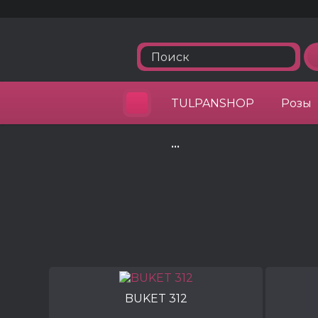
TULPANSHOP
Розы
•••
BUKET 312