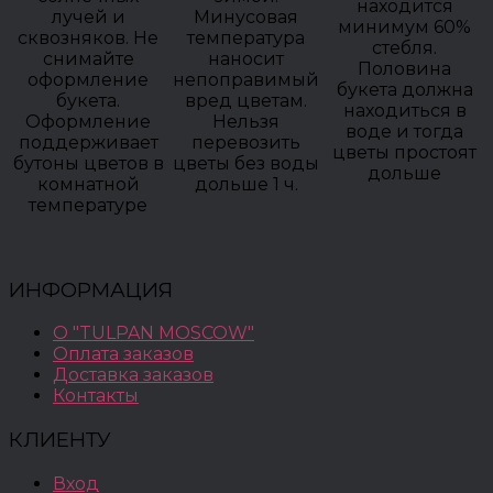
находится
лучей и
Минусовая
минимум 60%
сквозняков. Не
температура
стебля.
снимайте
наносит
Половина
оформление
непоправимый
букета должна
букета.
вред цветам.
находиться в
Оформление
Нельзя
воде и тогда
поддерживает
перевозить
цветы простоят
бутоны цветов в
цветы без воды
дольше
комнатной
дольше 1 ч.
температуре
ИНФОРМАЦИЯ
О "TULPAN MOSCOW"
Оплата заказов
Доставка заказов
Контакты
КЛИЕНТУ
Вход