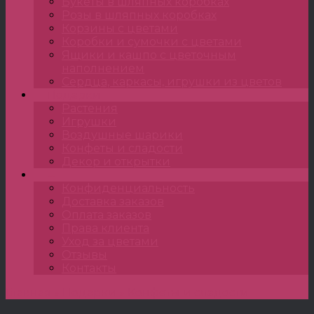
Букеты в шляпных коробках
Розы в шляпных коробках
Корзины с цветами
Коробки и сумочки с цветами
Ящики и кашпо с цветочным
наполнением
Сердца, каркасы, игрушки из цветов
Подарки
Растения
Игрушки
Воздушные шарики
Конфеты и сладости
Декор и открытки
•••
Конфиденциальность
Доставка заказов
Оплата заказов
Права клиента
Уход за цветами
Отзывы
Контакты
Главная
»
Подарки
»
Конфеты и сладости