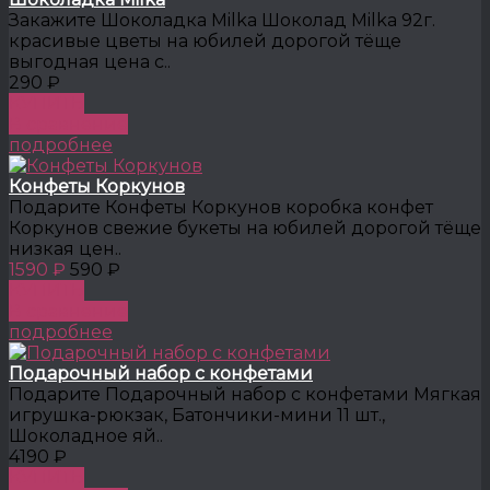
Закажите Шоколадка Milka Шоколад Milka 92г.
красивые цветы на юбилей дорогой тёще
выгодная цена с..
290 ₽
КУПИТЬ
В сравнение
подробнее
Конфеты Коркунов
Подарите Конфеты Коркунов коробка конфет
Коркунов свежие букеты на юбилей дорогой тёще
низкая цен..
1590 ₽
590 ₽
КУПИТЬ
В сравнение
подробнее
Подарочный набор с конфетами
Подарите Подарочный набор с конфетами Мягкая
игрушка-рюкзак, Батончики-мини 11 шт.,
Шоколадное яй..
4190 ₽
КУПИТЬ