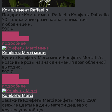
Комплимент Raffaello
Подарите Комплимент Raffaello Конфеты Raffaello
70 гр. красивые розы на знак внимания
любовнице н..
590 ₽
КУПИТЬ
В сравнение
подробнее
Конфеты Merci мини
Купите Конфеты Merci мини Конфеты Merci 112г.
красивые розы на знак внимания возлюбленной
выгодно..
590 ₽
КУПИТЬ
В сравнение
подробнее
Конфеты Merci
Закажите Конфеты Merci Конфеты Merci 250г
свежие цветы на день матери дешево с
круглосуточной дос..