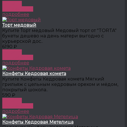
КУПИТЬ
В сравнение
подробнее
Торт медовый
Купите Торт медовый Медовый торт от "TORTA"
букеты дешево на день матери выгодно с
курьерской дос..
6190 ₽
КУПИТЬ
В сравнение
подробнее
Конфеты Кедровая комета
Купите Конфеты Кедровая комета Мягкий
грильяж с цельным кедровым орехом и мёдом,
покрытый шокола..
590 ₽
КУПИТЬ
В сравнение
подробнее
Конфеты Кедровая Метелица