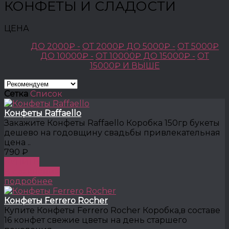
КОНФЕТЫ И СЛАДОСТИ
ЦЕНА
ДО 2000₽ -
ОТ 2000₽ ДО 5000₽ -
ОТ 5000₽
ДО 10000₽ -
ОТ 10000₽ ДО 15000₽ -
ОТ
15000₽ И ВЫШЕ
Сетка
Список
Конфеты Raffaello
Закажите Конфеты Raffaello Коробка 150гр букеты
дешево на годовщину свадьбы привлекательная
цена ..
790 ₽
КУПИТЬ
В сравнение
подробнее
Конфеты Ferrero Rocher
Купите Конфеты Ferrero Rocher Коробка,в составе
16 конфет свежие цветы на день старшего