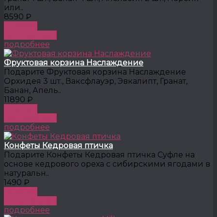
или..
8590 ₽
КУПИТЬ
В сравнение
подробнее
Фруктовая корзина Наслаждение
Подарите Фруктовая корзина Наслаждение
Орхидея 3 шт., Ваксфлауэр, Эвкалипт, Гранат,
Банан, Апель..
11890 ₽
КУПИТЬ
В сравнение
подробнее
Конфеты Кедровая птичка
Подарите Конфеты Кедровая птичка Суфле на
основе кедрового ореха с сибирскими ягодами в
натуральн..
1490 ₽
КУПИТЬ
В сравнение
подробнее