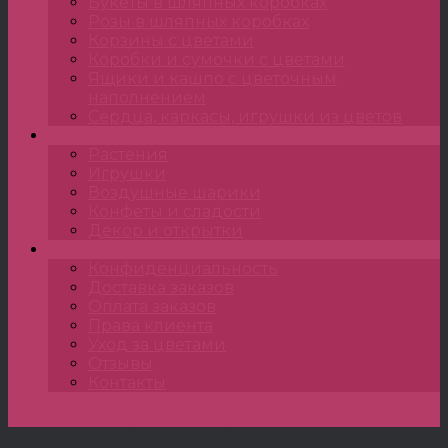
Букеты в шляпных коробках
Розы в шляпных коробках
Корзины с цветами
Коробки и сумочки с цветами
Ящики и кашпо с цветочным
наполнением
Сердца, каркасы, игрушки из цветов
Подарки
Растения
Игрушки
Воздушные шарики
Конфеты и сладости
Декор и открытки
•••
Конфиденциальность
Доставка заказов
Оплата заказов
Права клиента
Уход за цветами
Отзывы
Контакты
Главная
»
Подарки
»
Воздушные шарики