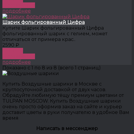
В сравнение
подробнее
Шарик фольгированный Цифра
Купите Шарик фольгированный Цифра
фольгированный шарик с гелием, может
отличаться от примера крас..
2590 ₽
КУПИТЬ
В сравнение
подробнее
Показано с 1 по 8 из 8 (всего 1 страниц)
Купить Воздушные шарики в Москве с
круглосуточной доставкой от двух часов.
Обрадуйте любимую тёщу премиум цветами от
TULPAN MOSCOW. Купить Воздушные шарики
очень просто оформив заказ на сайте и курьер
доставит цветы в руки получателю в удобное Вам
время
Написать в мессенджер