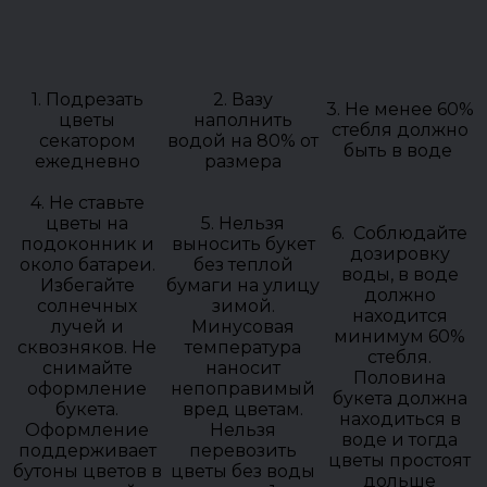
1. Подрезать
2. Вазу
3. Не менее 60%
цветы
наполнить
стебля должно
секатором
водой на 80% от
быть в воде
ежедневно
размера
4. Не ставьте
цветы на
5. Нельзя
6. Соблюдайте
подоконник и
выносить букет
дозировку
около батареи.
без теплой
воды, в воде
Избегайте
бумаги на улицу
должно
солнечных
зимой.
находится
лучей и
Минусовая
минимум 60%
сквозняков. Не
температура
стебля.
снимайте
наносит
Половина
оформление
непоправимый
букета должна
букета.
вред цветам.
находиться в
Оформление
Нельзя
воде и тогда
поддерживает
перевозить
цветы простоят
бутоны цветов в
цветы без воды
дольше