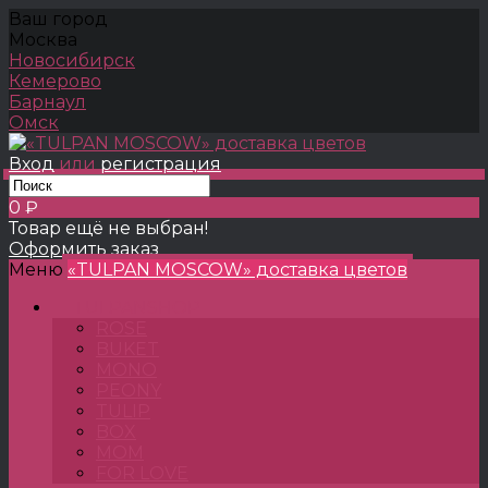
Ваш город
Москва
Новосибирск
Кемерово
Барнаул
Омск
Вход
или
регистрация
0 ₽
Товар ещё не выбран!
Оформить заказ
Меню
«TULPAN MOSCOW» доставка цветов
TULPANSHOP
ROSE
BUKET
MONO
PEONY
TULIP
BOX
MOM
FOR LOVE