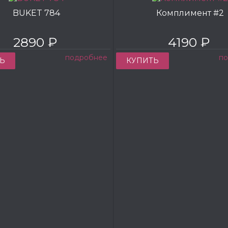
BUKET 784
Комплимент #2
2890 ₽
4190 ₽
подробнее
п
Ь
КУПИТЬ