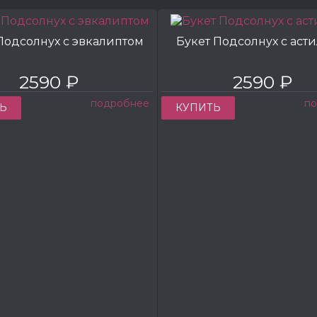
Подсолнух с эвкалиптом
Букет Подсолнух с аст
2590 ₽
2590 ₽
подробнее
п
Ь
КУПИТЬ