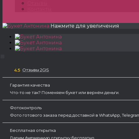
Отзывы
Контакты
Главная
»
Букеты
»
Букеты классические
»
Букет Ан
Нажмите для увеличения
Отзывы 2GIS
4.5
Гарантия качества
Что-то не так? Поменяем букет или вернём деньги.
Фотоконтроль
Фото готового заказа перед доставкой в WhatsApp, Telegr
Бесплатная открытка
Дарим фирменную открытку бесплатно