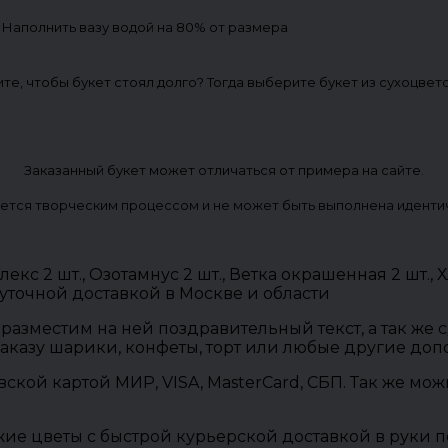
. Наполнить вазу водой на 80% от размера
ите, чтобы букет стоял долго? Тогда выберите букет из сухоцвет
Заказанный букет может отличаться от примера на сайте.
ется творческим процессом и не может быть выполнена иденти
лекс 2 шт., Озотамнус 2 шт., Ветка окрашенная 2 шт.
уточной доставкой в Москве и области
разместим на ней поздравительный текст, а так же
заказу шарики, конфеты, торт или любые другие до
овской картой МИР, VISA, MasterCard, СБП. Так же м
ие цветы с быстрой курьерской доставкой в руки п