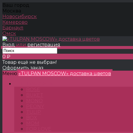
Ваш город
Москва
Новосибирск
Кемерово
Барнаул
Омск
Вход
или
регистрация
0 ₽
Товар ещё не выбран!
Оформить заказ
Меню
«TULPAN MOSCOW» доставка цветов
TULPANSHOP
ROSE
BUKET
MONO
PEONY
TULIP
BOX
MOM
FOR LOVE