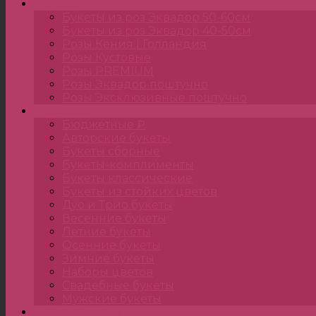
Розы
Букеты из роз Эквадор 50-60см
Букеты из роз Эквадор 40-50см
Розы Кения | Голландия
Розы Кустовые
Розы PREMIUM
Розы Эквадор поштучно
Розы Эксклюзивные поштучно
Букеты
Бюджетные ₽
Авторские букеты
Букеты сборные
Букеты-комплименты
Букеты классические
Букеты из стойких цветов
Дуо и Трио букеты
Весенние букеты
Летние букеты
Осенние букеты
Зимние букеты
Наборы цветов
Свадебные букеты
Мужские букеты
Монобукеты