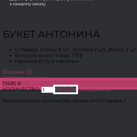
к каждому заказу.
БУКЕТ АНТОНИНА
О товаре:
Лютик 9 шт., Эустома 2 шт., Илекс 2 ш
Бонусов за этот товар:
175₽
Наличие:
Есть в наличии
(Оценок: 0)
Оставить оценку
17490 ₽
КОЛИЧЕСТВО:
КУПИТЬ
В избранное
Минимальное количество заказа этого товара: 1