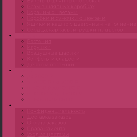
Букеты в шляпных коробках
Розы в шляпных коробках
Корзины с цветами
Коробки и сумочки с цветами
Ящики и кашпо с цветочным наполнени
Сердца, каркасы, игрушки из цветов
Подарки
Растения
Игрушки
Воздушные шарики
Конфеты и сладости
Декор и открытки
Цена
до 2000 ₽
от 2000 ₽ до 5000 ₽
от 5000 ₽ до 10000 ₽
от 10000 ₽ до 15000 ₽
от 15000 ₽ и выше
•••
Конфиденциальность
Доставка заказов
Оплата заказов
Права клиента
Уход за цветами