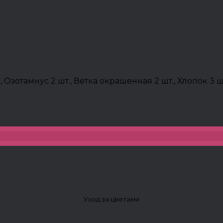
т., Озотамнус 2 шт., Ветка окрашенная 2 шт., Хлопок 3
Уход за цветами