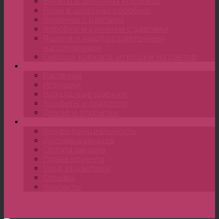
Букеты в шляпных коробках
Розы в шляпных коробках
Корзины с цветами
Коробки и сумочки с цветами
Ящики и кашпо с цветочным
наполнением
Сердца, каркасы, игрушки из цветов
Подарки
Растения
Игрушки
Воздушные шарики
Конфеты и сладости
Декор и открытки
•••
Конфиденциальность
Доставка заказов
Оплата заказов
Права клиента
Уход за цветами
Отзывы
Контакты
Главная
»
Букеты
»
Букеты классические
»
Букет
Веста