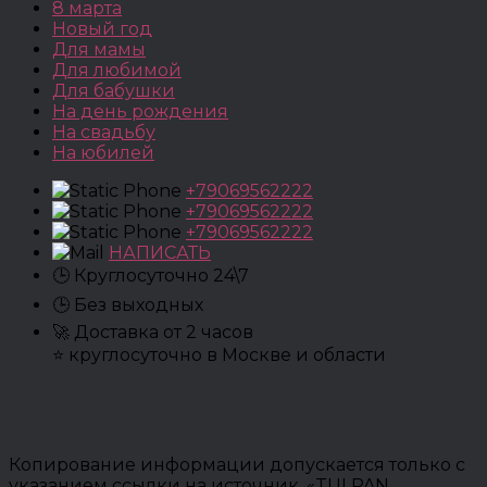
8 марта
Новый год
Для мамы
Для любимой
Для бабушки
На день рождения
На свадьбу
На юбилей
+79069562222
+79069562222
+79069562222
НАПИСАТЬ
🕒 Круглосуточно 24\7
🕒 Без выходных
🚀 Доставка от 2 часов
⭐ круглосуточно в Москве и области
Копирование информации допускается только с
указанием ссылки на источник. «TULPAN