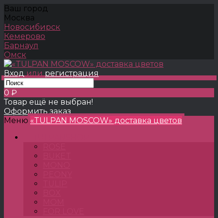
Ваш город
Москва
Новосибирск
Кемерово
Барнаул
Омск
Вход
или
регистрация
0 ₽
Товар ещё не выбран!
Оформить заказ
Меню
«TULPAN MOSCOW» доставка цветов
TULPANSHOP
ROSE
BUKET
MONO
PEONY
TULIP
BOX
MOM
FOR LOVE