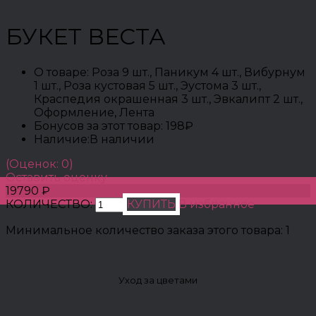
БУКЕТ ВЕСТА
О товаре:
Роза 9 шт., Паникум 4 шт., Вибурнум
1 шт., Роза кустовая 5 шт., Эустома 3 шт.,
Краспедия окрашенная 3 шт., Эвкалипт 2 шт.,
Оформление, Лента
Бонусов за этот товар:
198₽
Наличие:
В наличии
(Оценок: 0)
Оставить оценку
19790 ₽
КОЛИЧЕСТВО:
КУПИТЬ
В избранное
Минимальное количество заказа этого товара: 1
Уход за цветами