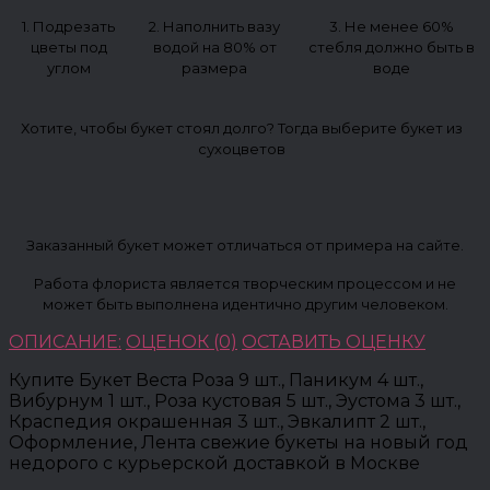
1. Подрезать
2. Наполнить вазу
3. Не менее 60%
цветы под
водой на 80% от
стебля должно быть в
углом
размера
воде
Хотите, чтобы букет стоял долго? Тогда выберите букет из
сухоцветов
Заказанный букет может отличаться от примера на сайте.
Работа флориста является творческим процессом и не
может быть выполнена идентично другим человеком.
ОПИСАНИЕ:
ОЦЕНОК (0)
ОСТАВИТЬ ОЦЕНКУ
Купите Букет Веста Роза 9 шт., Паникум 4 шт.,
Вибурнум 1 шт., Роза кустовая 5 шт., Эустома 3 шт.,
Краспедия окрашенная 3 шт., Эвкалипт 2 шт.,
Оформление, Лента свежие букеты на новый год
недорого с курьерской доставкой в Москве