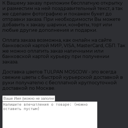
К Вашему заказу приложим бесплатную открытку
и разместим на ней поздравительный текст, а так
же сделаем фотографию и покажем букет до
отправки заказа. При необходимости Вы можете
добавить к заказу шарики, конфеты, торт или
любые другие дополнения и подарки.
Оплата заказа возможна, как онлайн на сайте
банковской картой МИР, VISA, MasterCard, СБП. Так
же можно оплатить заказ наличными или
банковской картой курьеру при получении
заказа.
Доставка цветов TULPAN MOSCOW - это всегда
свежие цветы с быстрой курьерской доставкой в
руки получателю с бесплатной круглосуточной
доставкой по Москве.