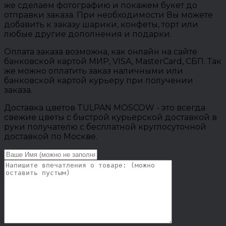
же сделаем фотографию и покажем букет до
отправки заказа. При необходимости Вы можете
добавить к заказу шарики, конфеты, торт или
любые другие дополнения и подарки.
Оплата заказа возможна, как онлайн на сайте
банковской картой МИР, VISA, MasterCard, СБП. Так
же можно оплатить заказ наличными или
банковской картой курьеру при получении
заказа.
Доставка цветов TULPAN MOSCOW - это всегда
свежие цветы с быстрой курьерской доставкой в
руки получателю с бесплатной круглосуточной
доставкой по Москве.