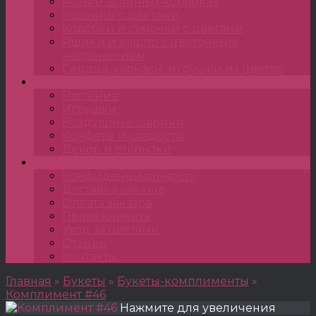
Розы в шляпных коробках
Корзины с цветами
Коробки и сумочки с цветами
Ящики и кашпо с цветочным
наполнением
Сердца, каркасы, игрушки из цветов
Подарки
Растения
Игрушки
Воздушные шарики
Конфеты и сладости
Декор и открытки
•••
Конфиденциальность
Доставка заказов
Оплата заказов
Права клиента
Уход за цветами
Отзывы
Контакты
Главная
»
Букеты
»
Букеты-комплименты
»
Комплимент #46
Нажмите для увеличения