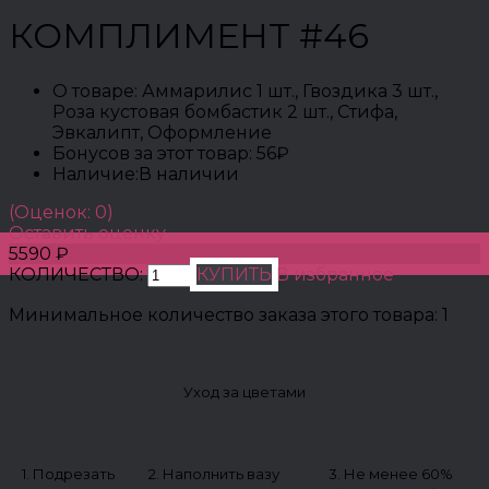
КОМПЛИМЕНТ #46
О товаре:
Аммарилис 1 шт., Гвоздика 3 шт.,
Роза кустовая бомбастик 2 шт., Стифа,
Эвкалипт, Оформление
Бонусов за этот товар:
56₽
Наличие:
В наличии
(Оценок: 0)
Оставить оценку
5590 ₽
КОЛИЧЕСТВО:
КУПИТЬ
В избранное
Минимальное количество заказа этого товара: 1
Уход за цветами
1. Подрезать
2. Наполнить вазу
3. Не менее 60%