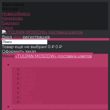
Ваш город
Москва
Новосибирск
Кемерово
Барнаул
Омск
Вход
или
регистрация
Товар ещё не выбран!
0 ₽
0 ₽
Оформить заказ
Меню
«TULPAN MOSCOW» доставка цветов
TULPANSHOP
ROSE
BUKET
MONO
PEONY
TULIP
BOX
MOM
FOR LOVE
Розы