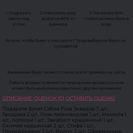
1. Подрезать
2. Наполнить вазу
3. Не менее 60%
цветы под
водой на 80% от
стебля должно быть в
углом
размера
воде
Хотите, чтобы букет стоял долго? Тогда выберите букет из
сухоцветов
Заказанный букет может отличаться от примера на сайте.
Работа флориста является творческим процессом и не
может быть выполнена идентично другим человеком.
ОПИСАНИЕ:
ОЦЕНОК (0)
ОСТАВИТЬ ОЦЕНКУ
Подарите Букет Сэбия Роза Эквадор 7 шт.,
Гвоздика 2 шт., Роза пионовидная 1 шт., Матиола 1
шт., Колоски 1 шт., Эвкалипт крашенный 1 шт.,
Скимия крашенная 2 шт., Стифа 1 шт.,
Леукодендрон 2 шт., Рускус 2 шт., Оформление,