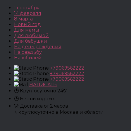
1 сентября
14 февраля
8 марта
Новый год
Для мамы
Для любимой
Для бабушки
На день рождения
На свадьбу
На юбилей
+79069562222
+79069562222
+79069562222
НАПИСАТЬ
🕒 Круглосуточно 24\7
🕒 Без выходных
🚀 Доставка от 2 часов
⭐ круглосуточно в Москве и области