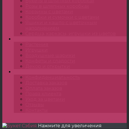
Букеты в шляпных коробках
Розы в шляпных коробках
Корзины с цветами
Коробки и сумочки с цветами
Ящики и кашпо с цветочным
наполнением
Сердца, каркасы, игрушки из цветов
Подарки
Растения
Игрушки
Воздушные шарики
Конфеты и сладости
Декор и открытки
•••
Конфиденциальность
Доставка заказов
Оплата заказов
Права клиента
Уход за цветами
Отзывы
Контакты
Главная
»
Букеты
»
Букеты сборные
»
Букет Сэбия
Нажмите для увеличения