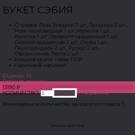
БУКЕТ СЭБИЯ
О товаре:
Роза Эквадор 7 шт., Гвоздика 2 шт.,
Роза пионовидная 1 шт., Матиола 1 шт.,
Колоски 1 шт., Эвкалипт крашенный 1 шт.,
Скимия крашенная 2 шт., Стифа 1 шт.,
Леукодендрон 2 шт., Рускус 2 шт.,
Оформление, Лента 2 шт.
Бонусов за этот товар:
132₽
Наличие:
В наличии
(Оценок: 0)
Оставить оценку
13190 ₽
КОЛИЧЕСТВО:
КУПИТЬ
В избранное
Минимальное количество заказа этого товара: 1
Уход за цветами