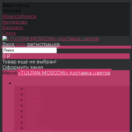
Ваш город
Москва
Новосибирск
Кемерово
Барнаул
Омск
Вход
или
регистрация
0 ₽
Товар ещё не выбран!
Оформить заказ
Меню
«TULPAN MOSCOW» доставка цветов
TULPANSHOP
ROSE
BUKET
MONO
PEONY
TULIP
BOX
MOM
FOR LOVE