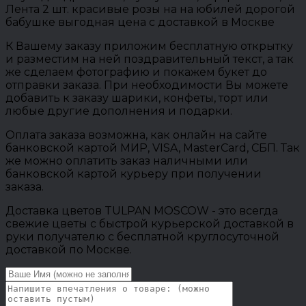
Лента 2 шт. красивые розы на на юбилей дорогой
бабушке выгодная цена с доставкой в Москве
К Вашему заказу приложим бесплатную открытку
и разместим на ней поздравительный текст, а так
же сделаем фотографию и покажем букет до
отправки заказа. При необходимости Вы можете
добавить к заказу шарики, конфеты, торт или
любые другие дополнения и подарки.
Оплата заказа возможна, как онлайн на сайте
банковской картой МИР, VISA, MasterCard, СБП. Так
же можно оплатить заказ наличными или
банковской картой курьеру при получении
заказа.
Доставка цветов TULPAN MOSCOW - это всегда
свежие цветы с быстрой курьерской доставкой в
руки получателю с бесплатной круглосуточной
доставкой по Москве.