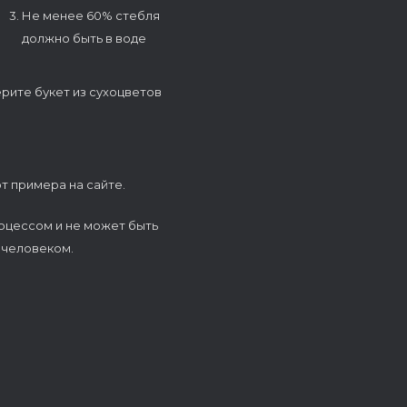
3. Не менее 60% стебля
должно быть в воде
ерите букет из сухоцветов
т примера на сайте.
оцессом и не может быть
 человеком.