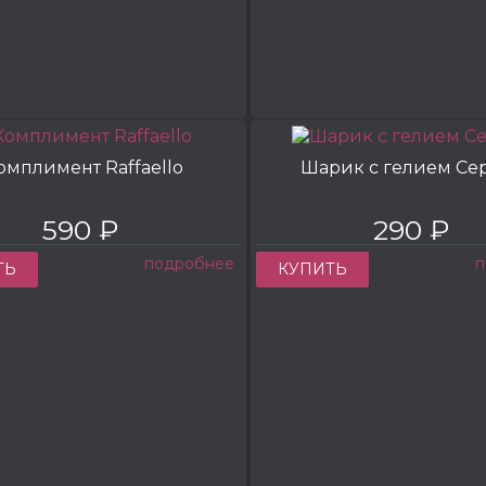
омплимент Raffaello
Шарик с гелием Се
590 ₽
290 ₽
подробнее
п
ТЬ
КУПИТЬ