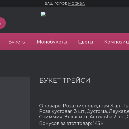
ВАШ ГОРОД
МОСКВА
Букеты
Монобукеты
Цветы
Компози
БУКЕТ ТРЕЙСИ
я
О товаре:
Роза пионовидная 3 шт., Гв
Роза кустовая 3 шт., Эустома, Леукад
Скиммия, Эвкалипт, Астильба 2 шт.
Бонусов за этот товар:
145₽