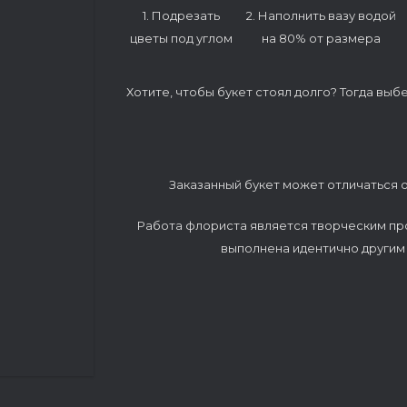
1. Подрезать
2. Наполнить вазу водой
цветы под углом
на 80% от размера
Хотите, чтобы букет стоял долго? Тогда выб
Заказанный букет может отличаться о
Работа флориста является творческим пр
выполнена идентично другим