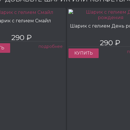
рик с гелием Смайл
Шарик с гелием День 
290 ₽
290 ₽
подробнее
ТЬ
п
КУПИТЬ