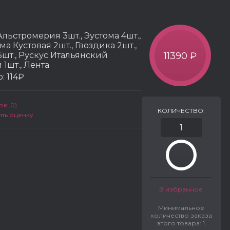
 Альстромерия 3шт., Эустома 4шт.,
ма Кустовая 2шт., Гвоздика 2шт.,
5шт., Рускус Итальянский
11390 ₽
1шт., Лента
р:
114₽
к: 0)
КОЛИЧЕСТВО:
ить оценку
В избранное
Минимальное
количество заказа
этого товара: 1