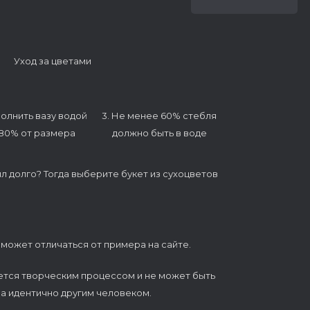
Уход за цветами
полнить вазу водой
3. Не менее 60% стебля
 80% от размера
должно быть в воде
ял долго? Тогда выберите букет из сухоцветов
 может отличаться от примера на сайте.
ется творческим процессом и не может быть
а идентично другим человеком.