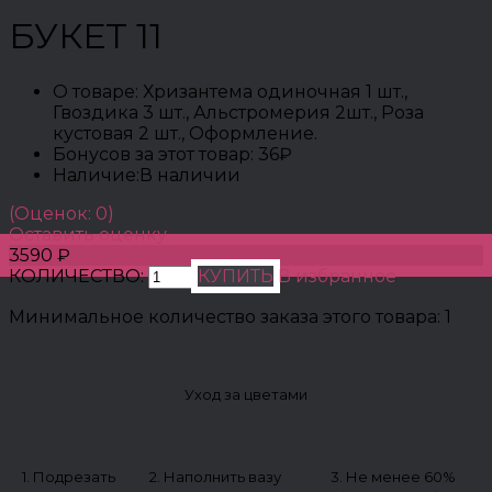
БУКЕТ 11
О товаре:
Хризантема одиночная 1 шт.,
Гвоздика 3 шт., Альстромерия 2шт., Роза
кустовая 2 шт., Оформление.
Бонусов за этот товар:
36₽
Наличие:
В наличии
(Оценок: 0)
Оставить оценку
3590 ₽
КОЛИЧЕСТВО:
КУПИТЬ
В избранное
Минимальное количество заказа этого товара: 1
Уход за цветами
1. Подрезать
2. Наполнить вазу
3. Не менее 60%