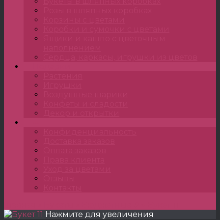
Букеты в шляпных коробках
Розы в шляпных коробках
Корзины с цветами
Коробки и сумочки с цветами
Ящики и кашпо с цветочным
наполнением
Сердца, каркасы, игрушки из цветов
Подарки
Растения
Игрушки
Воздушные шарики
Конфеты и сладости
Декор и открытки
•••
Конфиденциальность
Доставка заказов
Оплата заказов
Права клиента
Уход за цветами
Отзывы
Контакты
Главная
»
Букеты
»
Бюджетные ₽
»
Букет 11
Нажмите для увеличения