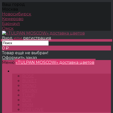
Ваш город
Москва
Новосибирск
Кемерово
Барнаул
Омск
Вход
или
регистрация
0 ₽
Товар ещё не выбран!
Оформить заказ
Меню
«TULPAN MOSCOW» доставка цветов
TULPANSHOP
ROSE
BUKET
MONO
PEONY
TULIP
BOX
MOM
FOR LOVE