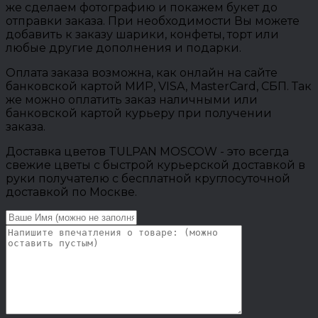
же сделаем фотографию и покажем букет до
отправки заказа. При необходимости Вы можете
добавить к заказу шарики, конфеты, торт или
любые другие дополнения и подарки.
Оплата заказа возможна, как онлайн на сайте
банковской картой МИР, VISA, MasterCard, СБП. Так
же можно оплатить заказ наличными или
банковской картой курьеру при получении
заказа.
Доставка цветов TULPAN MOSCOW - это всегда
свежие цветы с быстрой курьерской доставкой в
руки получателю с бесплатной круглосуточной
доставкой по Москве.