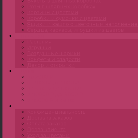
Букеты в шляпных коробках
Розы в шляпных коробках
Корзины с цветами
Коробки и сумочки с цветами
Ящики и кашпо с цветочным наполнени
Сердца, каркасы, игрушки из цветов
Подарки
Растения
Игрушки
Воздушные шарики
Конфеты и сладости
Декор и открытки
Цена
до 2000 ₽
от 2000 ₽ до 5000 ₽
от 5000 ₽ до 10000 ₽
от 10000 ₽ до 15000 ₽
от 15000 ₽ и выше
•••
Конфиденциальность
Доставка заказов
Оплата заказов
Права клиента
Уход за цветами