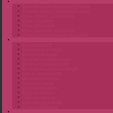
Розы
Букеты из роз Эквадор 50-60см
Букеты из роз Эквадор 40-50см
Розы Кения | Голландия
Розы Кустовые
Розы PREMIUM
Розы Эквадор поштучно
Розы Эксклюзивные поштучно
Букеты
Бюджетные ₽
Авторские букеты
Букеты сборные
Букеты-комплименты
Букеты классические
Букеты из стойких цветов
Дуо и Трио букеты
Весенние букеты
Летние букеты
Осенние букеты
Зимние букеты
Наборы цветов
Свадебные букеты
Мужские букеты
Монобукеты