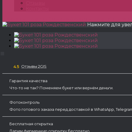
Отзывы
Контакты
Главная
»
Букеты
»
Зимние букеты
»
Букет 101 роза
Нажмите для уве
Отзывы 2GIS
4.5
Гарантия качества
Что-то не так? Поменяем букет или вернём деньги.
Фотоконтроль
Фото готового заказа перед доставкой в WhatsApp, Telegr
Бесплатная открытка
Дарим фирменную открытку бесплатно