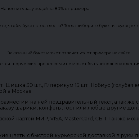
. Наполнить вазу водой на 80% от размера
ите, чтобы букет стоял долго? Тогда выберите букет из сухоцвет
Заказанный букет может отличаться от примера на сайте.
ется творческим процессом и не может быть выполнена иденти
., Шишка 30 шт., Гиперикум 15 шт., Нобиус (голубая 
ой в Москве
разместим на ней поздравительный текст, а так же
заказу шарики, конфеты, торт или любые другие до
овской картой МИР, VISA, MasterCard, СБП. Так же м
ие цветы с быстрой курьерской доставкой в руки п