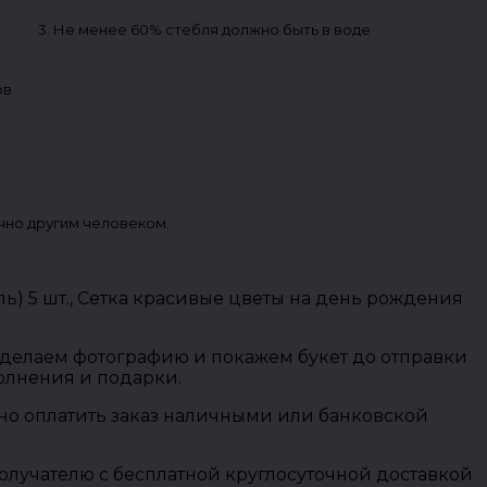
3. Не менее 60% стебля должно быть в воде
ов
чно другим человеком.
ель) 5 шт., Сетка красивые цветы на день рождения
 сделаем фотографию и покажем букет до отправки
полнения и подарки.
ожно оплатить заказ наличными или банковской
олучателю с бесплатной круглосуточной доставкой