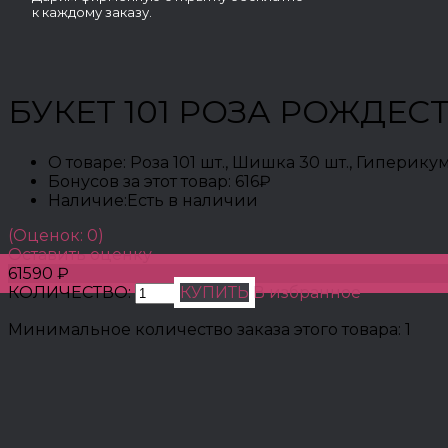
к каждому заказу.
БУКЕТ 101 РОЗА РОЖДЕ
О товаре:
Роза 101 шт., Шишка 30 шт., Гиперикум 
Бонусов за этот товар:
616₽
Наличие:
Есть в наличии
(Оценок: 0)
Оставить оценку
61590 ₽
КОЛИЧЕСТВО:
КУПИТЬ
В избранное
Минимальное количество заказа этого товара: 1