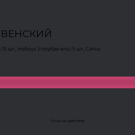
СТВЕНСКИЙ
15 шт., Нобиус (голубая ель) 5 шт., Сетка
Уход за цветами