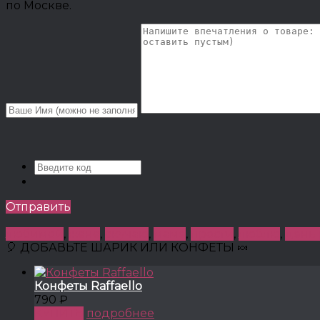
по Москве.
Отправить
любимой
,
жене
,
скучаю
,
маме
,
прости
,
люблю
,
день
🎈 ДОБАВЬТЕ ШАРИК ИЛИ КОНФЕТЫ 🍬
Конфеты Raffaello
790 ₽
КУПИТЬ
подробнее