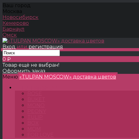
Ваш город
Москва
Новосибирск
Кемерово
Барнаул
Омск
Вход
или
регистрация
0 ₽
Товар ещё не выбран!
Оформить заказ
Меню
«TULPAN MOSCOW» доставка цветов
TULPANSHOP
ROSE
BUKET
MONO
PEONY
TULIP
BOX
MOM
FOR LOVE