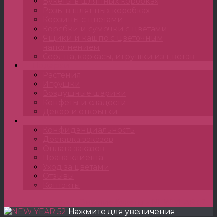
Букеты в шляпных коробках
Розы в шляпных коробках
Корзины с цветами
Коробки и сумочки с цветами
Ящики и кашпо с цветочным
наполнением
Сердца, каркасы, игрушки из цветов
Подарки
Растения
Игрушки
Воздушные шарики
Конфеты и сладости
Декор и открытки
•••
Конфиденциальность
Доставка заказов
Оплата заказов
Права клиента
Уход за цветами
Отзывы
Контакты
Главная
»
Букеты
»
Зимние букеты
»
NEW YEAR 52
Нажмите для увеличения