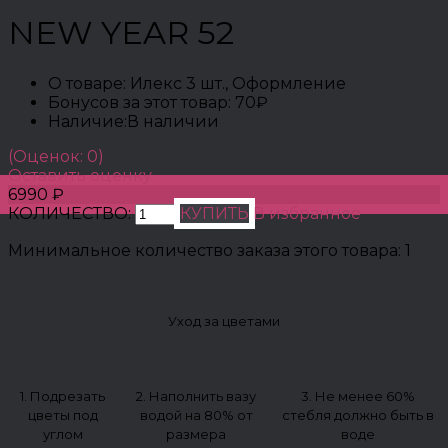
NEW YEAR 52
О товаре:
Илекс 3 шт., Оформление
Бонусов за этот товар:
70₽
Наличие:
В наличии
(Оценок: 0)
Оставить оценку
6990 ₽
КОЛИЧЕСТВО:
КУПИТЬ
В избранное
Минимальное количество заказа этого товара: 1
Уход за цветами
1. Подрезать
2. Наполнить вазу
3. Не менее 60%
цветы под
водой на 80% от
стебля должно быть в
углом
размера
воде