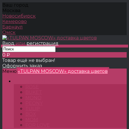
Ваш город
Москва
Новосибирск
Кемерово
Барнаул
Омск
Вход
или
регистрация
0 ₽
Товар ещё не выбран!
Оформить заказ
Меню
«TULPAN MOSCOW» доставка цветов
TULPANSHOP
ROSE
BUKET
MONO
PEONY
TULIP
BOX
MOM
FOR LOVE