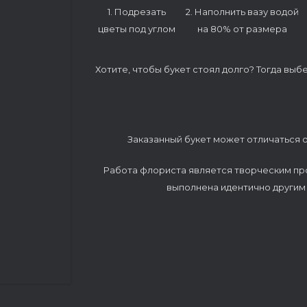
1. Подрезать
2. Наполнить вазу водой
цветы под углом
на 80% от размера
Хотите, чтобы букет стоял долго? Тогда выб
Заказанный букет может отличаться о
Работа флориста является творческим пр
выполнена идентично другим