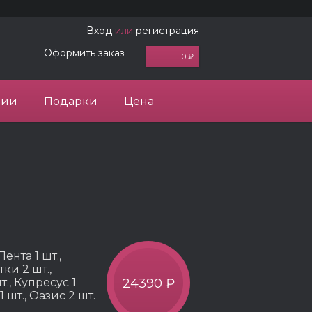
Вход
или
регистрация
Оформить заказ
0 ₽
ции
Подарки
Цена
Лента 1 шт.,
ки 2 шт.,
., Купресус 1
24390 ₽
1 шт., Оазис 2 шт.