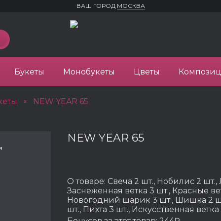
ВАШ ГОРОД
МОСКВА
Букеты
Монобукеты
Цветы
Компози
кеты
NEW YEAR 65
»
NEW YEAR 65
я
О товаре:
Свеча 2 шт., Нобилис 2 шт., 
Заснеженная ветка 3 шт., Красные вет
Новогодний шарик 3 шт., Шишка 2 шт
шт., Пихта 3 шт., Искусственная ветка 
Бонусов за этот товар:
244₽