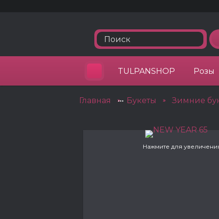
TULPANSHOP
Розы
Главная
•••
Букеты
Зимние бу
»
»
Нажмите для увеличени