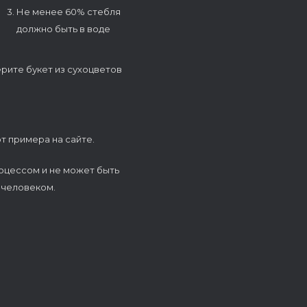
3. Не менее 60% стебля
должно быть в воде
ерите букет из сухоцветов
т примера на сайте.
оцессом и не может быть
 человеком.