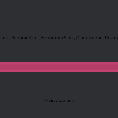
2 шт., Хлопок 3 шт., Вероника 5 шт., Оформлене, Лента 
Уход за цветами