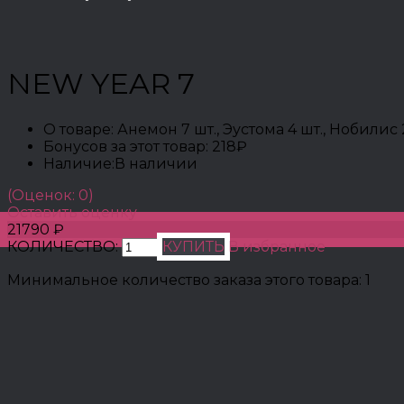
NEW YEAR 7
О товаре:
Анемон 7 шт., Эустома 4 шт., Нобилис 
Бонусов за этот товар:
218₽
Наличие:
В наличии
(Оценок: 0)
Оставить оценку
21790 ₽
КОЛИЧЕСТВО:
КУПИТЬ
В избранное
Минимальное количество заказа этого товара: 1