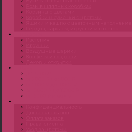
Букеты в шляпных коробках
Розы в шляпных коробках
Корзины с цветами
Коробки и сумочки с цветами
Ящики и кашпо с цветочным наполнени
Сердца, каркасы, игрушки из цветов
Подарки
Растения
Игрушки
Воздушные шарики
Конфеты и сладости
Декор и открытки
Цена
до 2000 ₽
от 2000 ₽ до 5000 ₽
от 5000 ₽ до 10000 ₽
от 10000 ₽ до 15000 ₽
от 15000 ₽ и выше
•••
Конфиденциальность
Доставка заказов
Оплата заказов
Права клиента
Уход за цветами