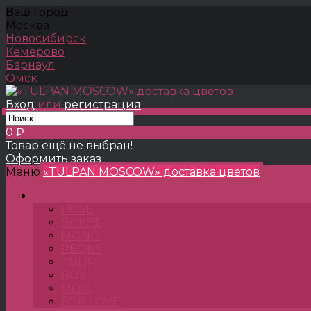
Ваш город
Москва
Новосибирск
Кемерово
Барнаул
Омск
Вход
или
регистрация
0 ₽
Товар ещё не выбран!
Оформить заказ
Меню
«TULPAN MOSCOW» доставка цветов
TULPANSHOP
ROSE
BUKET
MONO
PEONY
TULIP
BOX
MOM
FOR LOVE