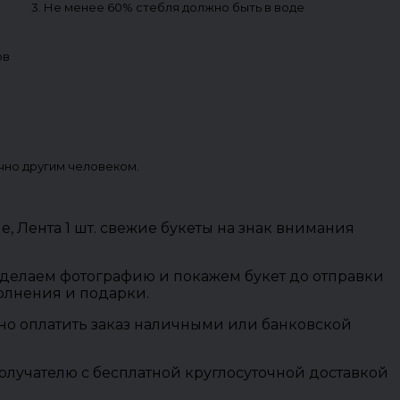
3. Не менее 60% стебля должно быть в воде
ов
чно другим человеком.
не, Лента 1 шт. свежие букеты на знак внимания
 сделаем фотографию и покажем букет до отправки
полнения и подарки.
ожно оплатить заказ наличными или банковской
олучателю с бесплатной круглосуточной доставкой