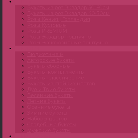
Розы
Букеты из роз Эквадор 50-60см
Букеты из роз Эквадор 40-50см
Розы Кения | Голландия
Розы Кустовые
Розы PREMIUM
Розы Эквадор поштучно
Розы Эксклюзивные поштучно
Букеты
Бюджетные ₽
Авторские букеты
Букеты сборные
Букеты-комплименты
Букеты классические
Букеты из стойких цветов
Дуо и Трио букеты
Весенние букеты
Летние букеты
Осенние букеты
Зимние букеты
Наборы цветов
Свадебные букеты
Мужские букеты
Монобукеты