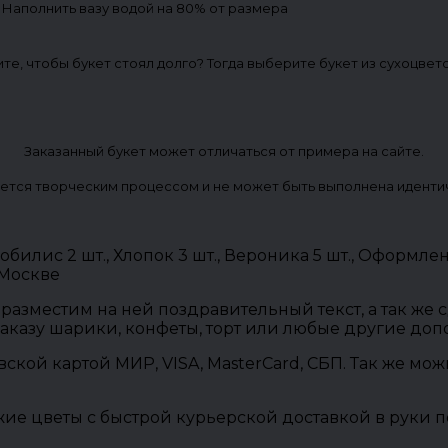
. Наполнить вазу водой на 80% от размера
ите, чтобы букет стоял долго? Тогда выберите букет из сухоцвет
Заказанный букет может отличаться от примера на сайте.
ется творческим процессом и не может быть выполнена иденти
обилис 2 шт., Хлопок 3 шт., Вероника 5 шт., Оформле
 Москве
разместим на ней поздравительный текст, а так же
заказу шарики, конфеты, торт или любые другие до
овской картой МИР, VISA, MasterCard, СБП. Так же м
ие цветы с быстрой курьерской доставкой в руки п