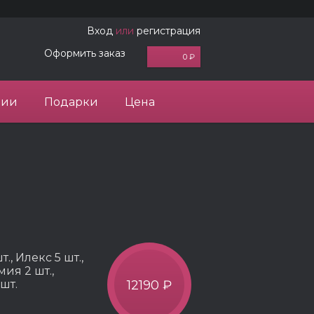
Вход
или
регистрация
Оформить заказ
0 ₽
ции
Подарки
Цена
, Илекс 5 шт.,
мия 2 шт.,
шт.
12190 ₽