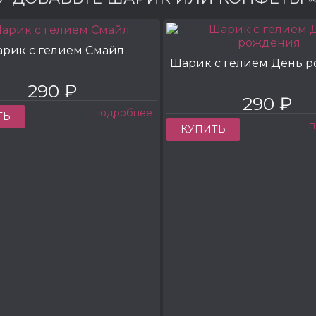
рик с гелием Смайл
Шарик с гелием День 
290 ₽
290 ₽
подробнее
ТЬ
п
КУПИТЬ