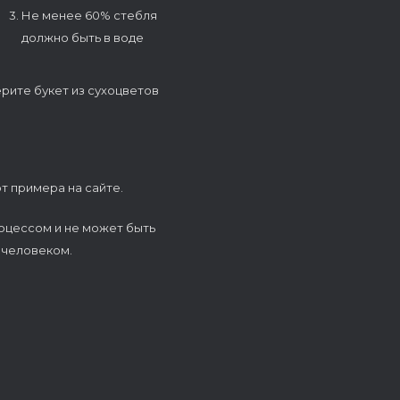
3. Не менее 60% стебля
должно быть в воде
ерите букет из сухоцветов
т примера на сайте.
оцессом и не может быть
 человеком.