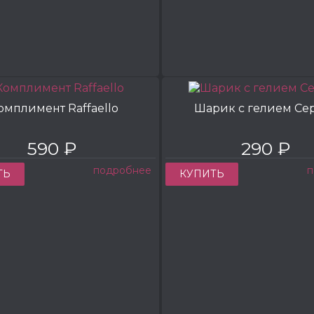
омплимент Raffaello
Шарик с гелием Се
590 ₽
290 ₽
подробнее
п
ТЬ
КУПИТЬ