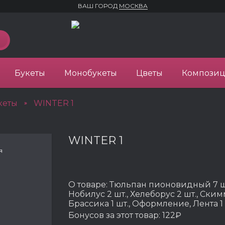
ВАШ ГОРОД
МОСКВА
Букеты
Монобукеты
Цветы
Компози
кеты
WINTER 1
»
WINTER 1
я
О товаре:
Тюльпан пионовидный 7 шт.
Нобилус 2 шт., Хелеборус 2 шт., Ским
Брассика 1 шт., Оформление, Лента 1 
Бонусов за этот товар:
122₽