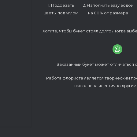
1. Подрезать
2. Наполнить вазу водой
цветы под углом
на 80% от размера
Хотите, чтобы букет стоял долго? Тогда выб
Заказанный букет может отличаться о
Работа флориста является творческим пр
выполнена идентично другим