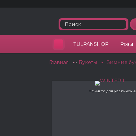
TULPANSHOP
Розы
Главная
•••
Букеты
Зимние бу
»
»
Нажмите для увеличени