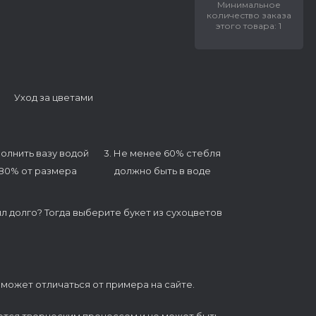
Минимальное
количество заказа
этого товара: 1
Уход за цветами
полнить вазу водой
3. Не менее 60% стебля
 80% от размера
должно быть в воде
ял долго? Тогда выберите букет из сухоцветов
 может отличаться от примера на сайте.