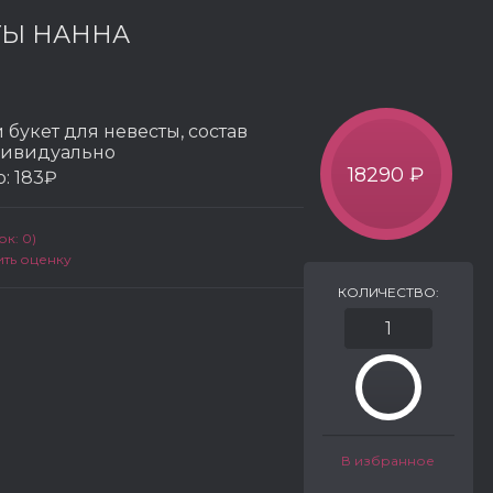
ТЫ НАННА
букет для невесты, состав
дивидуально
18290 ₽
р:
183₽
к: 0)
ить оценку
КОЛИЧЕСТВО:
В избранное