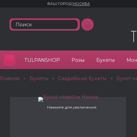
ВАШ ГОРОД
МОСКВА
TULPANSHOP
Розы
Букеты
Мон
Главная
Букеты
Свадебные букеты
Букет н
»
»
»
Нажмите для увеличения