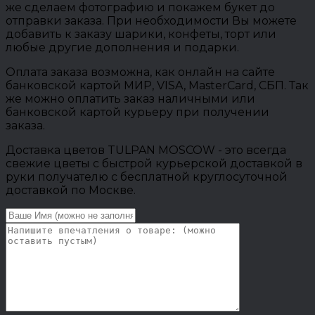
же сделаем фотографию и покажем букет до
отправки заказа. При необходимости Вы можете
добавить к заказу шарики, конфеты, торт или
любые другие дополнения и подарки.
Оплата заказа возможна, как онлайн на сайте
банковской картой МИР, VISA, MasterCard, СБП. Так
же можно оплатить заказ наличными или
банковской картой курьеру при получении
заказа.
Доставка цветов TULPAN MOSCOW - это всегда
свежие цветы с быстрой курьерской доставкой в
руки получателю с бесплатной круглосуточной
доставкой по Москве.