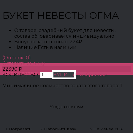
БУКЕТ НЕВЕСТЫ ОГМА
О товаре:
свадебный букет для невесты,
состав обговаривается индивидуально
Бонусов за этот товар:
224₽
Наличие:
Есть в наличии
(Оценок: 0)
Оставить оценку
22390 ₽
КОЛИЧЕСТВО:
КУПИТЬ
В избранное
Минимальное количество заказа этого товара: 1
Уход за цветами
1. Подрезать
2. Наполнить вазу
3. Не менее 60%