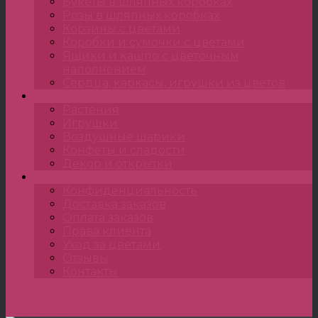
Букеты в шляпных коробках
Розы в шляпных коробках
Корзины с цветами
Коробки и сумочки с цветами
Ящики и кашпо с цветочным
наполнением
Сердца, каркасы, игрушки из цветов
Подарки
Растения
Игрушки
Воздушные шарики
Конфеты и сладости
Декор и открытки
•••
Конфиденциальность
Доставка заказов
Оплата заказов
Права клиента
Уход за цветами
Отзывы
Контакты
Главная
»
Букеты
»
Свадебные букеты
»
Букет
невесты Огма