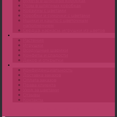
Букеты в шляпных коробках
Розы в шляпных коробках
Корзины с цветами
Коробки и сумочки с цветами
Ящики и кашпо с цветочным
наполнением
Сердца, каркасы, игрушки из цветов
Подарки
Растения
Игрушки
Воздушные шарики
Конфеты и сладости
Декор и открытки
•••
Конфиденциальность
Доставка заказов
Оплата заказов
Права клиента
Уход за цветами
Отзывы
Контакты
Главная
»
Букеты
»
Свадебные букеты
»
Букет
невесты Ригель