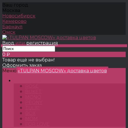
Ваш город
Москва
Новосибирск
Кемерово
Барнаул
Омск
Вход
или
регистрация
0 ₽
Товар ещё не выбран!
Оформить заказ
Меню
«TULPAN MOSCOW» доставка цветов
TULPANSHOP
ROSE
BUKET
MONO
PEONY
TULIP
BOX
MOM
FOR LOVE