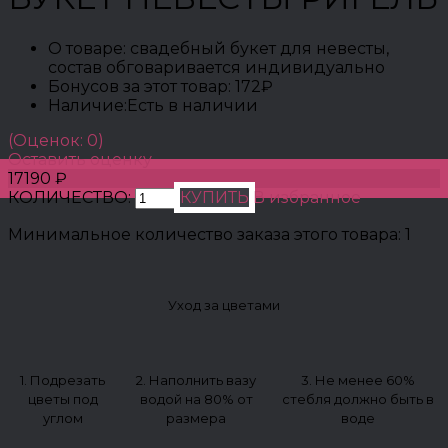
О товаре:
свадебный букет для невесты,
состав обговаривается индивидуально
Бонусов за этот товар:
172₽
Наличие:
Есть в наличии
(Оценок: 0)
Оставить оценку
17190 ₽
КОЛИЧЕСТВО:
КУПИТЬ
В избранное
Минимальное количество заказа этого товара: 1
Уход за цветами
1. Подрезать
2. Наполнить вазу
3. Не менее 60%
цветы под
водой на 80% от
стебля должно быть в
углом
размера
воде