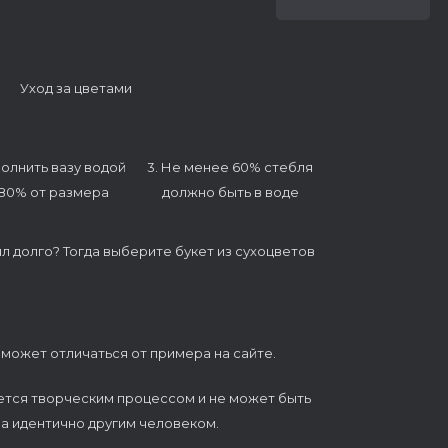
Уход за цветами
полнить вазу водой
3. Не менее 60% стебля
 80% от размера
должно быть в воде
ял долго? Тогда выберите букет из сухоцветов
 может отличаться от примера на сайте.
ется творческим процессом и не может быть
а идентично другим человеком.