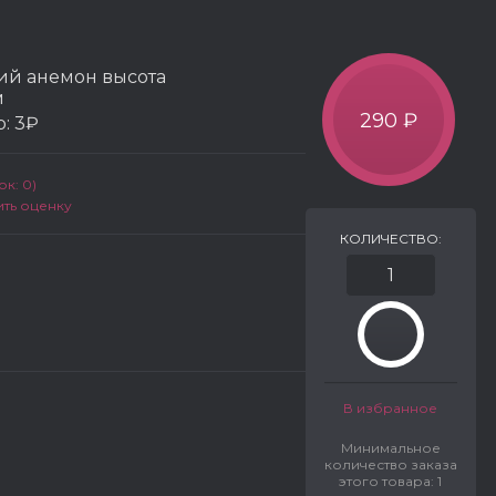
ий анемон высота
м
290 ₽
р:
3₽
к: 0)
ить оценку
КОЛИЧЕСТВО:
В избранное
Минимальное
количество заказа
этого товара: 1