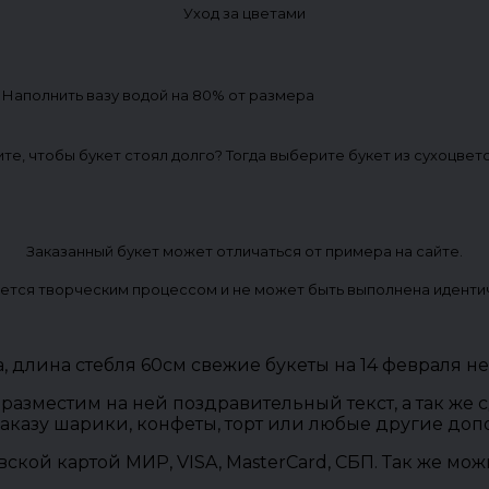
Уход за цветами
. Наполнить вазу водой на 80% от размера
ите, чтобы букет стоял долго? Тогда выберите букет из сухоцвет
Заказанный букет может отличаться от примера на сайте.
ется творческим процессом и не может быть выполнена иденти
, длина стебля 60см свежие букеты на 14 февраля н
разместим на ней поздравительный текст, а так же
заказу шарики, конфеты, торт или любые другие до
овской картой МИР, VISA, MasterCard, СБП. Так же м