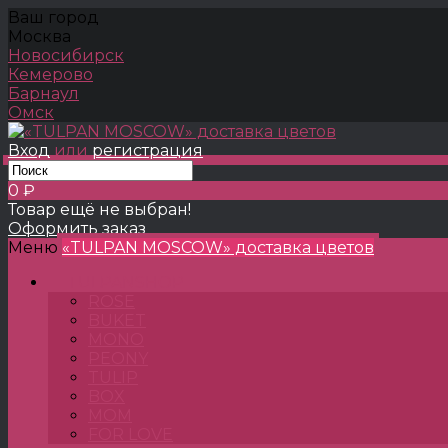
Ваш город
Москва
Новосибирск
Кемерово
Барнаул
Омск
Вход
или
регистрация
0 ₽
Товар ещё не выбран!
Оформить заказ
Меню
«TULPAN MOSCOW» доставка цветов
TULPANSHOP
ROSE
BUKET
MONO
PEONY
TULIP
BOX
MOM
FOR LOVE