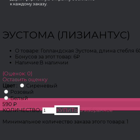
к каждому заказу.
ЭУСТОМА (ЛИЗИАНТУС)
О товаре:
Голландская Эустома, длина стебля 
Бонусов за этот товар:
6₽
Наличие:
В наличии
(Оценок: 0)
Оставить оценку
Цвет :
Сиреневый
Розовый
Белый
590 ₽
КОЛИЧЕСТВО:
КУПИТЬ
В избранное
Минимальное количество заказа этого товара: 1