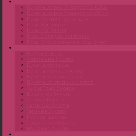
Розы
Букеты из роз Эквадор 50-60см
Букеты из роз Эквадор 40-50см
Розы Кения | Голландия
Розы Кустовые
Розы PREMIUM
Розы Эквадор поштучно
Розы Эксклюзивные поштучно
Букеты
Бюджетные ₽
Авторские букеты
Букеты сборные
Букеты-комплименты
Букеты классические
Букеты из стойких цветов
Дуо и Трио букеты
Весенние букеты
Летние букеты
Осенние букеты
Зимние букеты
Наборы цветов
Свадебные букеты
Мужские букеты
Монобукеты