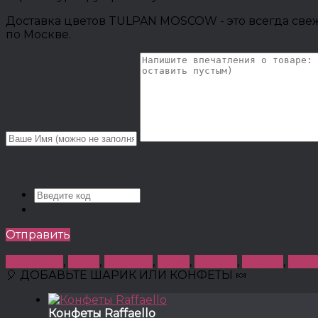
Доставка цветов TULPAN MOSCOW - это всегда свеж
по Москве.
Отправить
любимой
,
жене
,
коллеге
,
маме
,
прости
,
люблю
,
день
🎈 ДОБАВЬТЕ ШАРИК ИЛИ КОНФЕТЫ 🍬
Конфеты Raffaello