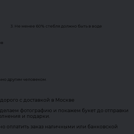
3. Не менее 60% стебля должно быть в воде
ов
чно другим человеком.
едорого с доставкой в Москве
 сделаем фотографию и покажем букет до отправки
полнения и подарки.
ожно оплатить заказ наличными или банковской