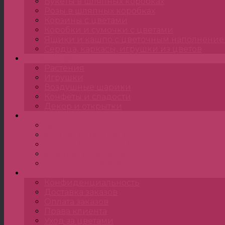
Букеты в шляпных коробках
Розы в шляпных коробках
Корзины с цветами
Коробки и сумочки с цветами
Ящики и кашпо с цветочным наполнени
Сердца, каркасы, игрушки из цветов
Подарки
Растения
Игрушки
Воздушные шарики
Конфеты и сладости
Декор и открытки
Цена
до 2000 ₽
от 2000 ₽ до 5000 ₽
от 5000 ₽ до 10000 ₽
от 10000 ₽ до 15000 ₽
от 15000 ₽ и выше
•••
Конфиденциальность
Доставка заказов
Оплата заказов
Права клиента
Уход за цветами