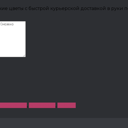
ие цветы с быстрой курьерской доставкой в руки п
 рождения
,
14 февраля
,
8 марта