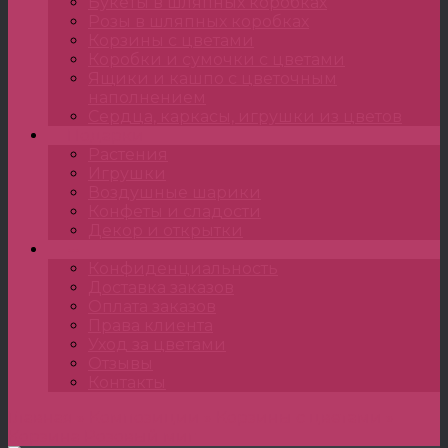
Букеты в шляпных коробках
Розы в шляпных коробках
Корзины с цветами
Коробки и сумочки с цветами
Ящики и кашпо с цветочным
наполнением
Сердца, каркасы, игрушки из цветов
Подарки
Растения
Игрушки
Воздушные шарики
Конфеты и сладости
Декор и открытки
•••
Конфиденциальность
Доставка заказов
Оплата заказов
Права клиента
Уход за цветами
Отзывы
Контакты
Главная
»
Композиции
»
Корзины с цветами
»
Корзина Розовый миг