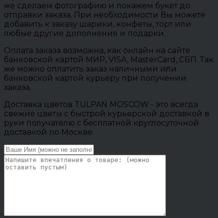
же сделаем фотографию и покажем букет до
отправки заказа. При необходимости Вы можете
добавить к заказу шарики, конфеты, торт или
любые другие дополнения и подарки.
Оплата заказа возможна, как онлайн на сайте
банковской картой МИР, VISA, MasterCard, СБП. Так
же можно оплатить заказ наличными или
банковской картой курьеру при получении
заказа.
Доставка цветов TULPAN MOSCOW - это всегда
свежие цветы с быстрой курьерской доставкой в
руки получателю с бесплатной круглосуточной
доставкой по Москве.