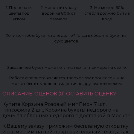
1. Подрезать
2. Наполнить вазу
3. Не менее 60%
цветы под
водой на 80% от
стебля должно быть в
углом
размера
воде
Хотите, чтобы букет стоял долго? Тогда выберите букет из
сухоцветов
Заказанный букет может отличаться от примера на сайте.
Работа флориста является творческим процессом и не
может быть выполнена идентично другим человеком.
ОПИСАНИЕ:
ОЦЕНОК (0)
ОСТАВИТЬ ОЦЕНКУ
Купите Корзина Розовый миг Пион 7 шт.,
Гипсофила 2 шт., Корзина букеты недорого на
день влюбленных недорого с доставкой в Москве
К Вашему заказу приложим бесплатную открытку
и разместим на ней поздравительный текст, а так