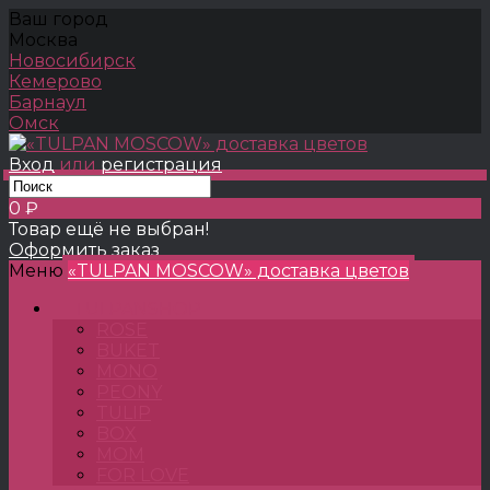
Ваш город
Москва
Новосибирск
Кемерово
Барнаул
Омск
Вход
или
регистрация
0 ₽
Товар ещё не выбран!
Оформить заказ
Меню
«TULPAN MOSCOW» доставка цветов
TULPANSHOP
ROSE
BUKET
MONO
PEONY
TULIP
BOX
MOM
FOR LOVE