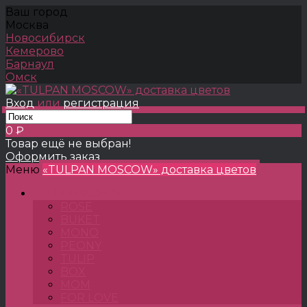
Ваш город
Москва
Новосибирск
Кемерово
Барнаул
Омск
Вход
или
регистрация
0 ₽
Товар ещё не выбран!
Оформить заказ
Меню
«TULPAN MOSCOW» доставка цветов
TULPANSHOP
ROSE
BUKET
MONO
PEONY
TULIP
BOX
MOM
FOR LOVE