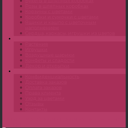
Букеты в шляпных коробках
Розы в шляпных коробках
Корзины с цветами
Коробки и сумочки с цветами
Ящики и кашпо с цветочным
наполнением
Сердца, каркасы, игрушки из цветов
Подарки
Растения
Игрушки
Воздушные шарики
Конфеты и сладости
Декор и открытки
•••
Конфиденциальность
Доставка заказов
Оплата заказов
Права клиента
Уход за цветами
Отзывы
Контакты
Главная
»
Монобукеты
»
Букеты из дельфиниумов
»
BUKET 207