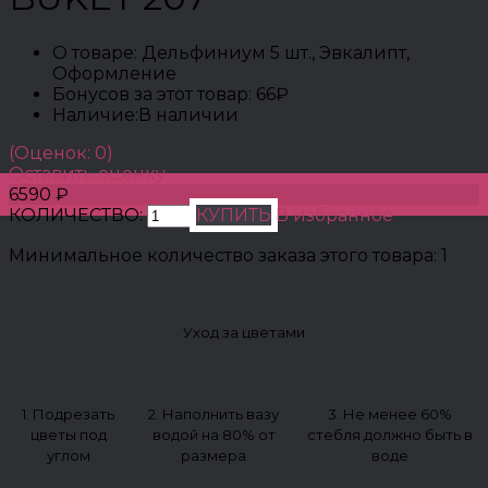
О товаре:
Дельфиниум 5 шт., Эвкалипт,
Оформление
Бонусов за этот товар:
66₽
Наличие:
В наличии
(Оценок: 0)
Оставить оценку
6590 ₽
КОЛИЧЕСТВО:
КУПИТЬ
В избранное
Минимальное количество заказа этого товара: 1
Уход за цветами
1. Подрезать
2. Наполнить вазу
3. Не менее 60%
цветы под
водой на 80% от
стебля должно быть в
углом
размера
воде