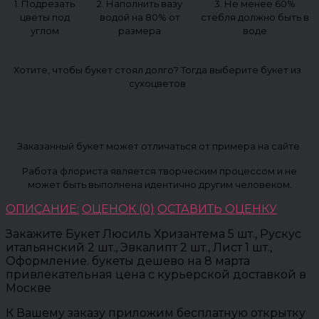
1. Подрезать
2. Наполнить вазу
3. Не менее 60%
цветы под
водой на 80% от
стебля должно быть в
углом
размера
воде
Хотите, чтобы букет стоял долго? Тогда выберите букет из
сухоцветов
Заказанный букет может отличаться от примера на сайте.
Работа флориста является творческим процессом и не
может быть выполнена идентично другим человеком.
ОПИСАНИЕ:
ОЦЕНОК (0)
ОСТАВИТЬ ОЦЕНКУ
Закажите Букет Люсиль Хризантема 5 шт., Рускус
итальянский 2 шт., Эвкалипт 2 шт., Лист 1 шт.,
Оформление. букеты дешево на 8 марта
привлекательная цена с курьерской доставкой в
Москве
К Вашему заказу приложим бесплатную открытку