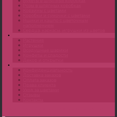
Букеты в шляпных коробках
Розы в шляпных коробках
Корзины с цветами
Коробки и сумочки с цветами
Ящики и кашпо с цветочным
наполнением
Сердца, каркасы, игрушки из цветов
Подарки
Растения
Игрушки
Воздушные шарики
Конфеты и сладости
Декор и открытки
•••
Конфиденциальность
Доставка заказов
Оплата заказов
Права клиента
Уход за цветами
Отзывы
Контакты
Главная
»
Монобукеты
»
Букеты из одиночных
хризантем
»
Букет Люсиль