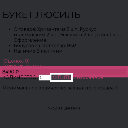
БУКЕТ ЛЮСИЛЬ
О товаре:
Хризантема 5 шт., Рускус
итальянский 2 шт., Эвкалипт 2 шт., Лист 1 шт.,
Оформление.
Бонусов за этот товар:
85₽
Наличие:
В наличии
(Оценок: 0)
Оставить оценку
8490 ₽
КОЛИЧЕСТВО:
КУПИТЬ
В избранное
Минимальное количество заказа этого товара: 1
Уход за цветами