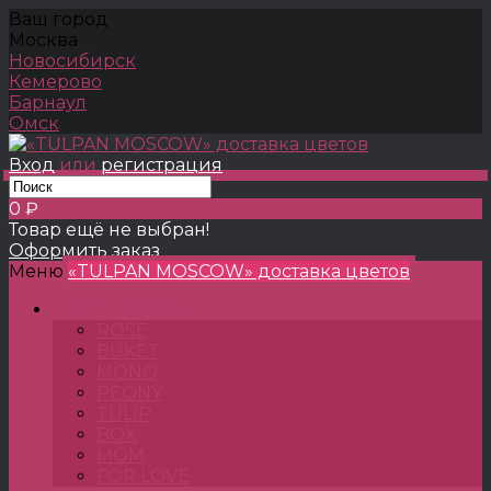
Ваш город
Москва
Новосибирск
Кемерово
Барнаул
Омск
Вход
или
регистрация
0 ₽
Товар ещё не выбран!
Оформить заказ
Меню
«TULPAN MOSCOW» доставка цветов
TULPANSHOP
ROSE
BUKET
MONO
PEONY
TULIP
BOX
MOM
FOR LOVE