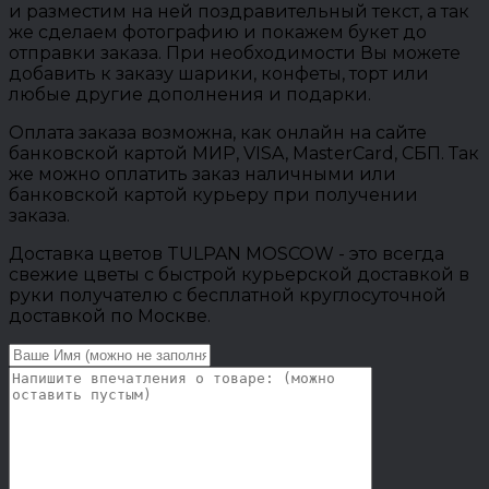
и разместим на ней поздравительный текст, а так
же сделаем фотографию и покажем букет до
отправки заказа. При необходимости Вы можете
добавить к заказу шарики, конфеты, торт или
любые другие дополнения и подарки.
Оплата заказа возможна, как онлайн на сайте
банковской картой МИР, VISA, MasterCard, СБП. Так
же можно оплатить заказ наличными или
банковской картой курьеру при получении
заказа.
Доставка цветов TULPAN MOSCOW - это всегда
свежие цветы с быстрой курьерской доставкой в
руки получателю с бесплатной круглосуточной
доставкой по Москве.