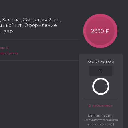
 Калина , Фистация 2 шт.,
 микс 1 шт., Оформление
2890 ₽
р:
29₽
к: 0)
ить оценку
КОЛИЧЕСТВО:
В избранное
Минимальное
количество заказа
этого товара: 1