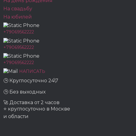
На день рождения
На свадьбу
На юбилей
+79069562222
+79069562222
+79069562222
НАПИСАТЬ
🕒 Круглосуточно 24\7
🕒 Без выходных
🚀 Доставка от 2 часов
⭐ круглосуточно в Москве
и области