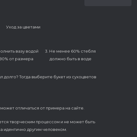
Уход за цветами
полнить вазу водой
3. Не менее 60% стебля
 80% от размера
должно быть в воде
ял долго? Тогда выберите букет из сухоцветов
 может отличаться от примера на сайте.
ется творческим процессом и не может быть
а идентично другим человеком.