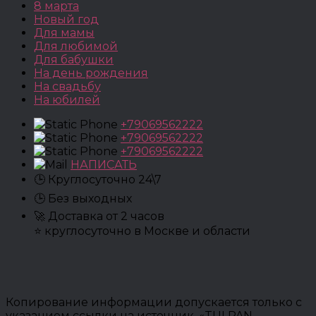
8 марта
Новый год
Для мамы
Для любимой
Для бабушки
На день рождения
На свадьбу
На юбилей
+79069562222
+79069562222
+79069562222
НАПИСАТЬ
🕒 Круглосуточно 24\7
🕒 Без выходных
🚀 Доставка от 2 часов
⭐ круглосуточно в Москве и области
Копирование информации допускается только с
указанием ссылки на источник. «TULPAN