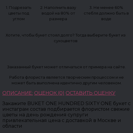
1. Подрезать
2. Наполнить вазу
3. Не менее 60%
цветы под
водой на 80% от
стебля должно быть в
углом
размера
воде
Хотите, чтобы букет стоял долго? Тогда выберите букет из
сухоцветов
Заказанный букет может отличаться от примера на сайте.
Работа флориста является творческим процессом и не
может быть выполнена идентично другим человеком.
ОПИСАНИЕ:
ОЦЕНОК (0)
ОСТАВИТЬ ОЦЕНКУ
Закажите BUKET ONE HUNDRED SIXTY ONE букет с
инстаграм состав подбирается флористом свежие
цветы на день рождения супруги
привлекательная цена с доставкой в Москве и
области