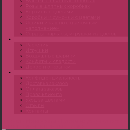
Букеты в шляпных коробках
Розы в шляпных коробках
Корзины с цветами
Коробки и сумочки с цветами
Ящики и кашпо с цветочным
наполнением
Сердца, каркасы, игрушки из цветов
Подарки
Растения
Игрушки
Воздушные шарики
Конфеты и сладости
Декор и открытки
•••
Конфиденциальность
Доставка заказов
Оплата заказов
Права клиента
Уход за цветами
Отзывы
Контакты
Главная
»
Монобукеты
»
Букеты из ранункулюсов
»
BUKET ONE HUNDRED SIXTY ONE