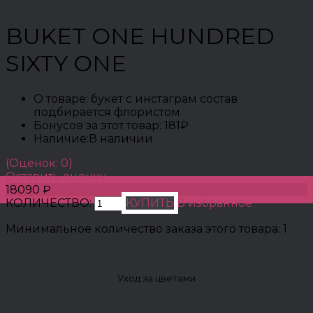
BUKET ONE HUNDRED
SIXTY ONE
О товаре:
букет с инстаграм состав
подбирается флористом
Бонусов за этот товар:
181₽
Наличие:
В наличии
(Оценок: 0)
Оставить оценку
18090 ₽
КОЛИЧЕСТВО:
КУПИТЬ
В избранное
Минимальное количество заказа этого товара: 1
Уход за цветами