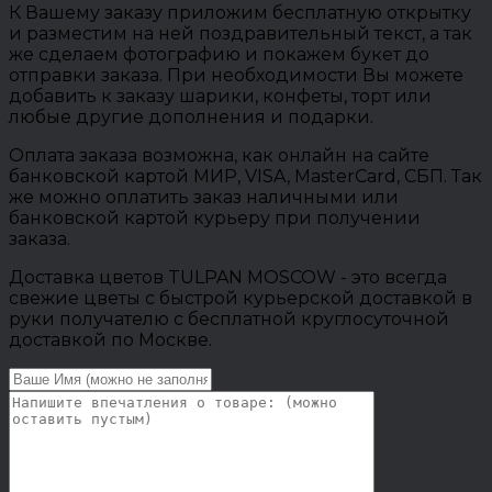
К Вашему заказу приложим бесплатную открытку
и разместим на ней поздравительный текст, а так
же сделаем фотографию и покажем букет до
отправки заказа. При необходимости Вы можете
добавить к заказу шарики, конфеты, торт или
любые другие дополнения и подарки.
Оплата заказа возможна, как онлайн на сайте
банковской картой МИР, VISA, MasterCard, СБП. Так
же можно оплатить заказ наличными или
банковской картой курьеру при получении
заказа.
Доставка цветов TULPAN MOSCOW - это всегда
свежие цветы с быстрой курьерской доставкой в
руки получателю с бесплатной круглосуточной
доставкой по Москве.