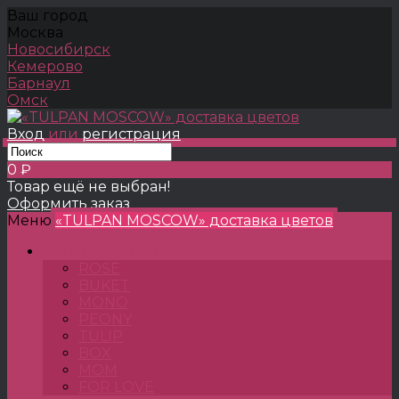
Ваш город
Москва
Новосибирск
Кемерово
Барнаул
Омск
Вход
или
регистрация
0 ₽
Товар ещё не выбран!
Оформить заказ
Меню
«TULPAN MOSCOW» доставка цветов
TULPANSHOP
ROSE
BUKET
MONO
PEONY
TULIP
BOX
MOM
FOR LOVE