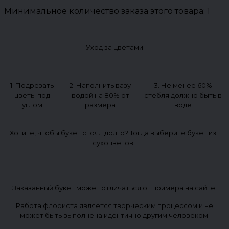
Минимальное количество заказа этого товара: 1
Уход за цветами
1. Подрезать
2. Наполнить вазу
3. Не менее 60%
цветы под
водой на 80% от
стебля должно быть в
углом
размера
воде
Хотите, чтобы букет стоял долго? Тогда выберите букет из
сухоцветов
Заказанный букет может отличаться от примера на сайте.
Работа флориста является творческим процессом и не
может быть выполнена идентично другим человеком.