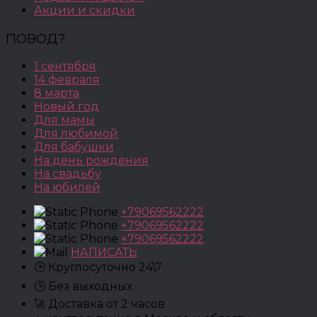
Акции и скидки
ПОВОД?
1 сентября
14 февраля
8 марта
Новый год
Для мамы
Для любимой
Для бабушки
На день рождения
На свадьбу
На юбилей
+79069562222
+79069562222
+79069562222
НАПИСАТЬ
🕒 Круглосуточно 24\7
🕒 Без выходных
🚀 Доставка от 2 часов