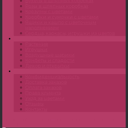
Букеты в шляпных коробках
Розы в шляпных коробках
Корзины с цветами
Коробки и сумочки с цветами
Ящики и кашпо с цветочным
наполнением
Сердца, каркасы, игрушки из цветов
Подарки
Растения
Игрушки
Воздушные шарики
Конфеты и сладости
Декор и открытки
•••
Конфиденциальность
Доставка заказов
Оплата заказов
Права клиента
Уход за цветами
Отзывы
Контакты
Главная
»
Монобукеты
»
Букеты из гортензии
»
BUKET 428