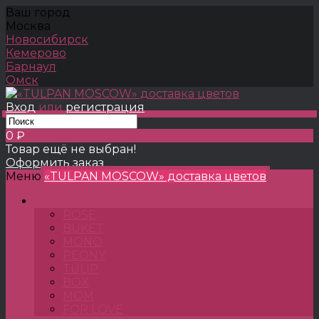
Ваш город
Москва
Новосибирск
Кемерово
Барнаул
Омск
Вход
или
регистрация
0 ₽
Товар ещё не выбран!
Оформить заказ
Меню
«TULPAN MOSCOW» доставка цветов
TULPANSHOP
ROSE
BUKET
MONO
PEONY
TULIP
BOX
MOM
FOR LOVE