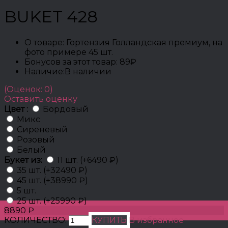
BUKET 428
О товаре:
Гортензия Голландская премиум, на
фото примере 45 шт.
Бонусов за этот товар:
89₽
Наличие:
В наличии
(Оценок: 0)
Оставить оценку
Цвет :
Бордовый
Микс
Сиреневый
Розовый
Белый
Букет из:
11 шт. (+6490 ₽)
35 шт. (+32490 ₽)
45 шт. (+38990 ₽)
5 шт.
25 шт. (+25990 ₽)
8890 ₽
КОЛИЧЕСТВО:
КУПИТЬ
В избранное