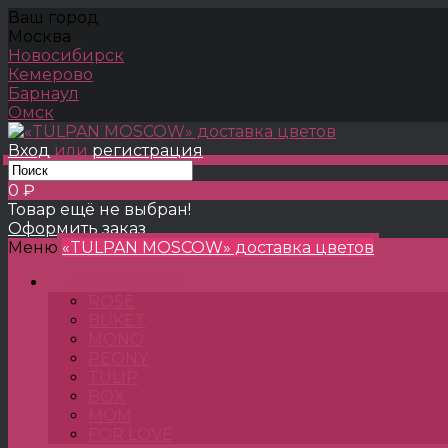
Ваш город
Москва
Новосибирск
Кемерово
Барнаул
Омск
Вход
или
регистрация
0 ₽
Товар ещё не выбран!
Оформить заказ
Меню
«TULPAN MOSCOW» доставка цветов
TULPANSHOP
ROSE
BUKET
MONO
PEONY
TULIP
BOX
MOM
FOR LOVE