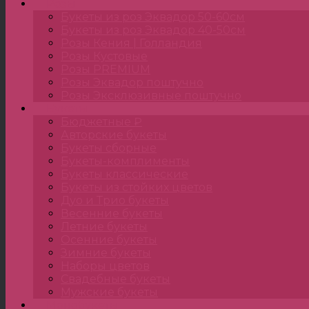
Розы
Букеты из роз Эквадор 50-60см
Букеты из роз Эквадор 40-50см
Розы Кения | Голландия
Розы Кустовые
Розы PREMIUM
Розы Эквадор поштучно
Розы Эксклюзивные поштучно
Букеты
Бюджетные ₽
Авторские букеты
Букеты сборные
Букеты-комплименты
Букеты классические
Букеты из стойких цветов
Дуо и Трио букеты
Весенние букеты
Летние букеты
Осенние букеты
Зимние букеты
Наборы цветов
Свадебные букеты
Мужские букеты
Монобукеты