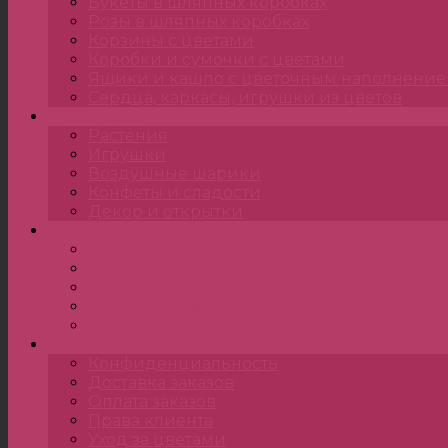
Букеты в шляпных коробках
Розы в шляпных коробках
Корзины с цветами
Коробки и сумочки с цветами
Ящики и кашпо с цветочным наполнени
Сердца, каркасы, игрушки из цветов
Подарки
Растения
Игрушки
Воздушные шарики
Конфеты и сладости
Декор и открытки
Цена
до 2000 ₽
от 2000 ₽ до 5000 ₽
от 5000 ₽ до 10000 ₽
от 10000 ₽ до 15000 ₽
от 15000 ₽ и выше
•••
Конфиденциальность
Доставка заказов
Оплата заказов
Права клиента
Уход за цветами