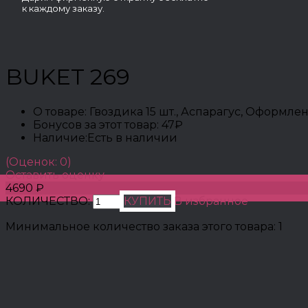
к каждому заказу.
BUKET 269
О товаре:
Гвоздика 15 шт., Аспарагус, Оформле
Бонусов за этот товар:
47₽
Наличие:
Есть в наличии
(Оценок: 0)
Оставить оценку
4690 ₽
КОЛИЧЕСТВО:
КУПИТЬ
В избранное
Минимальное количество заказа этого товара: 1