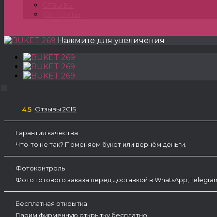
Отзывы
Контакты
Главная
»
Монобукеты
»
Букеты из гвоздик
»
BUKET 
Нажмите для увеличения
Отзывы 2GIS
4.5
Гарантия качества
Что-то не так? Поменяем букет или вернём деньги.
Фотоконтроль
Фото готового заказа перед доставкой в WhatsApp, Telegr
Бесплатная открытка
Дарим фирменную открытку бесплатно