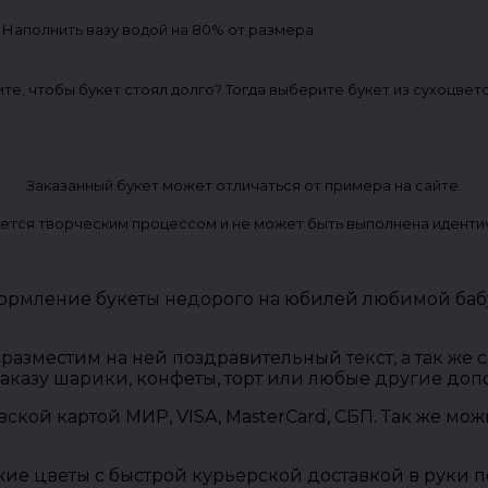
. Наполнить вазу водой на 80% от размера
ите, чтобы букет стоял долго? Тогда выберите букет из сухоцвет
Заказанный букет может отличаться от примера на сайте.
ется творческим процессом и не может быть выполнена иденти
Оформление букеты недорого на юбилей любимой баб
разместим на ней поздравительный текст, а так же
заказу шарики, конфеты, торт или любые другие до
овской картой МИР, VISA, MasterCard, СБП. Так же м
ие цветы с быстрой курьерской доставкой в руки п