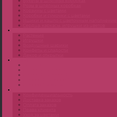
Букеты в шляпных коробках
Розы в шляпных коробках
Корзины с цветами
Коробки и сумочки с цветами
Ящики и кашпо с цветочным наполнени
Сердца, каркасы, игрушки из цветов
Подарки
Растения
Игрушки
Воздушные шарики
Конфеты и сладости
Декор и открытки
Цена
до 2000 ₽
от 2000 ₽ до 5000 ₽
от 5000 ₽ до 10000 ₽
от 10000 ₽ до 15000 ₽
от 15000 ₽ и выше
•••
Конфиденциальность
Доставка заказов
Оплата заказов
Права клиента
Уход за цветами