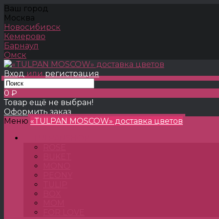
Ваш город
Москва
Новосибирск
Кемерово
Барнаул
Омск
Вход
или
регистрация
0 ₽
Товар ещё не выбран!
Оформить заказ
Меню
«TULPAN MOSCOW» доставка цветов
TULPANSHOP
ROSE
BUKET
MONO
PEONY
TULIP
BOX
MOM
FOR LOVE