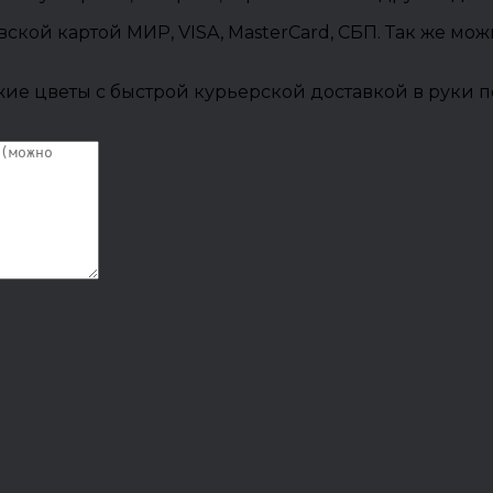
овской картой МИР, VISA, MasterCard, СБП. Так же м
ие цветы с быстрой курьерской доставкой в руки п