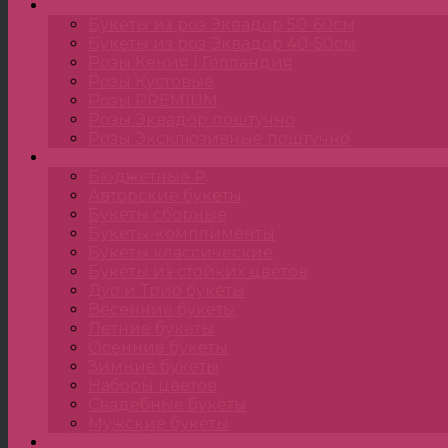
Розы
Букеты из роз Эквадор 50-60см
Букеты из роз Эквадор 40-50см
Розы Кения | Голландия
Розы Кустовые
Розы PREMIUM
Розы Эквадор поштучно
Розы Эксклюзивные поштучно
Букеты
Бюджетные ₽
Авторские букеты
Букеты сборные
Букеты-комплименты
Букеты классические
Букеты из стойких цветов
Дуо и Трио букеты
Весенние букеты
Летние букеты
Осенние букеты
Зимние букеты
Наборы цветов
Свадебные букеты
Мужские букеты
Монобукеты