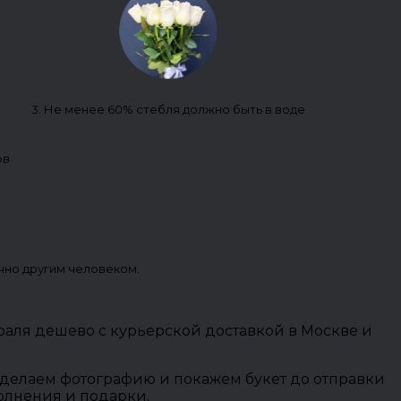
3. Не менее 60% стебля должно быть в воде
ов
чно другим человеком.
враля дешево с курьерской доставкой в Москве и
 сделаем фотографию и покажем букет до отправки
полнения и подарки.