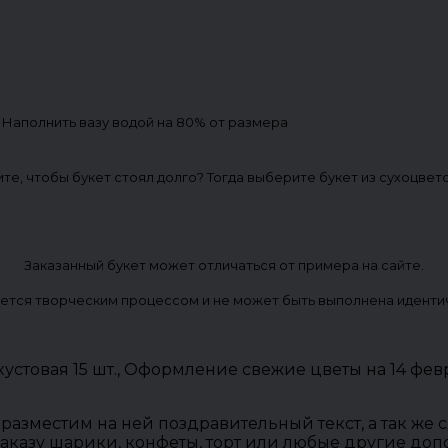
. Наполнить вазу водой на 80% от размера
ите, чтобы букет стоял долго? Тогда выберите букет из сухоцвет
Заказанный букет может отличаться от примера на сайте.
ется творческим процессом и не может быть выполнена иденти
кустовая 15 шт., Оформление свежие цветы на 14 фе
разместим на ней поздравительный текст, а так же
заказу шарики, конфеты, торт или любые другие до