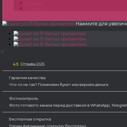
Отзывы
Контакты
Главная
»
Монобукеты
»
Букеты из хризантем
»
Буке
Нажмите для увелич
Отзывы 2GIS
4.5
Гарантия качества
Что-то не так? Поменяем букет или вернём деньги.
Фотоконтроль
Фото готового заказа перед доставкой в WhatsApp, Telegr
Бесплатная открытка
Дарим фирменную открытку бесплатно