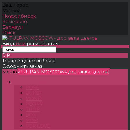
Ваш город
Москва
Новосибирск
Кемерово
Барнаул
Омск
Вход
или
регистрация
0 ₽
Товар ещё не выбран!
Оформить заказ
Меню
«TULPAN MOSCOW» доставка цветов
TULPANSHOP
ROSE
BUKET
MONO
PEONY
TULIP
BOX
MOM
FOR LOVE