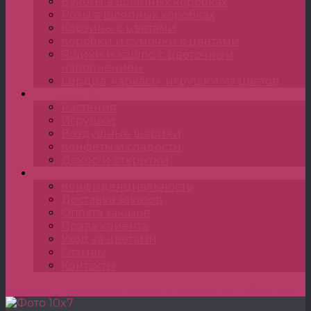
Букеты в шляпных коробках
Розы в шляпных коробках
Корзины с цветами
Коробки и сумочки с цветами
Ящики и кашпо с цветочным
наполнением
Сердца, каркасы, игрушки из цветов
Подарки
Растения
Игрушки
Воздушные шарики
Конфеты и сладости
Декор и открытки
•••
Конфиденциальность
Доставка заказов
Оплата заказов
Права клиента
Уход за цветами
Отзывы
Контакты
Главная
»
Подарки
»
Декор и открытки
»
Фото 10x7