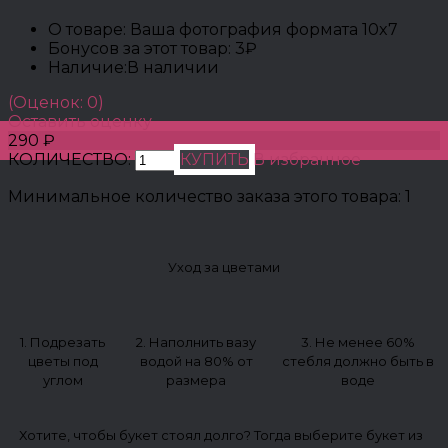
О товаре:
Ваша фотография формата 10x7
Бонусов за этот товар:
3₽
Наличие:
В наличии
(Оценок: 0)
Оставить оценку
290 ₽
КОЛИЧЕСТВО:
КУПИТЬ
В избранное
Минимальное количество заказа этого товара: 1
Уход за цветами
1. Подрезать
2. Наполнить вазу
3. Не менее 60%
цветы под
водой на 80% от
стебля должно быть в
углом
размера
воде
Хотите, чтобы букет стоял долго? Тогда выберите букет из