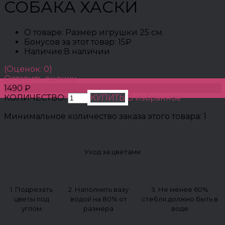
СОБАКА ХАСКИ
О товаре:
Размер игрушки 25 см.
Бонусов за этот товар:
15₽
Наличие:
В наличии
(Оценок: 0)
Оставить оценку
1490 ₽
КОЛИЧЕСТВО:
КУПИТЬ
В избранное
Минимальное количество заказа этого товара: 1
Уход за цветами
1. Подрезать
2. Наполнить вазу
3. Не менее 60%
цветы под
водой на 80% от
стебля должно быть в
углом
размера
воде