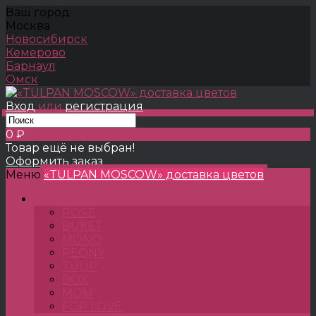
Ваш город
Москва
Новосибирск
Кемерово
Барнаул
Омск
Вход
или
регистрация
0 ₽
Товар ещё не выбран!
Оформить заказ
Меню
«TULPAN MOSCOW» доставка цветов
TULPANSHOP
ROSE
BUKET
MONO
PEONY
TULIP
BOX
MOM
FOR LOVE