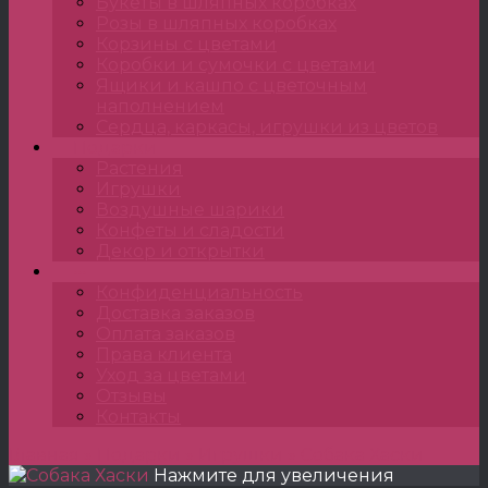
Букеты в шляпных коробках
Розы в шляпных коробках
Корзины с цветами
Коробки и сумочки с цветами
Ящики и кашпо с цветочным
наполнением
Сердца, каркасы, игрушки из цветов
Подарки
Растения
Игрушки
Воздушные шарики
Конфеты и сладости
Декор и открытки
•••
Конфиденциальность
Доставка заказов
Оплата заказов
Права клиента
Уход за цветами
Отзывы
Контакты
Главная
»
Подарки
»
Игрушки
»
Собака Хаски
Нажмите для увеличения