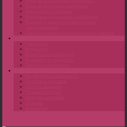
Букеты в шляпных коробках
Розы в шляпных коробках
Корзины с цветами
Коробки и сумочки с цветами
Ящики и кашпо с цветочным
наполнением
Сердца, каркасы, игрушки из цветов
Подарки
Растения
Игрушки
Воздушные шарики
Конфеты и сладости
Декор и открытки
•••
Конфиденциальность
Доставка заказов
Оплата заказов
Права клиента
Уход за цветами
Отзывы
Контакты
Главная
»
Розы
»
Букеты из роз Эквадор 50-60см
»
Букет 201 красная роза