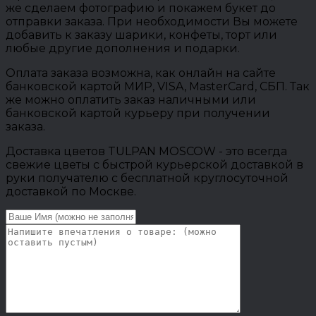
же сделаем фотографию и покажем букет до
отправки заказа. При необходимости Вы можете
добавить к заказу шарики, конфеты, торт или
любые другие дополнения и подарки.
Оплата заказа возможна, как онлайн на сайте
банковской картой МИР, VISA, MasterCard, СБП. Так
же можно оплатить заказ наличными или
банковской картой курьеру при получении
заказа.
Доставка цветов TULPAN MOSCOW - это всегда
свежие цветы с быстрой курьерской доставкой в
руки получателю с бесплатной круглосуточной
доставкой по Москве.