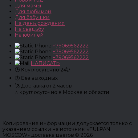
Для мамы
Для любимой
Для бабушки
На день рождения
На свадьбу
На юбилей
+79069562222
+79069562222
+79069562222
НАПИСАТЬ
🕒 Круглосуточно 24\7
🕒 Без выходных
🚀 Доставка от 2 часов
⭐ круглосуточно в Москве и области
Копирование информации допускается только с
указанием ссылки на источник. «TULPAN
MOSCOW» доставка цветов © 2026