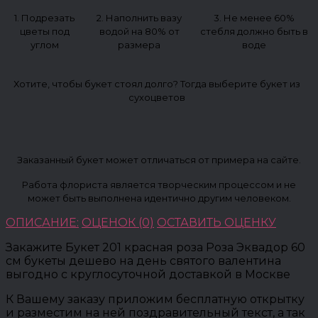
1. Подрезать
2. Наполнить вазу
3. Не менее 60%
цветы под
водой на 80% от
стебля должно быть в
углом
размера
воде
Хотите, чтобы букет стоял долго? Тогда выберите букет из
сухоцветов
Заказанный букет может отличаться от примера на сайте.
Работа флориста является творческим процессом и не
может быть выполнена идентично другим человеком.
ОПИСАНИЕ:
ОЦЕНОК (0)
ОСТАВИТЬ ОЦЕНКУ
Закажите Букет 201 красная роза Роза Эквадор 60
см букеты дешево на день святого валентина
выгодно с круглосуточной доставкой в Москве
К Вашему заказу приложим бесплатную открытку
и разместим на ней поздравительный текст, а так