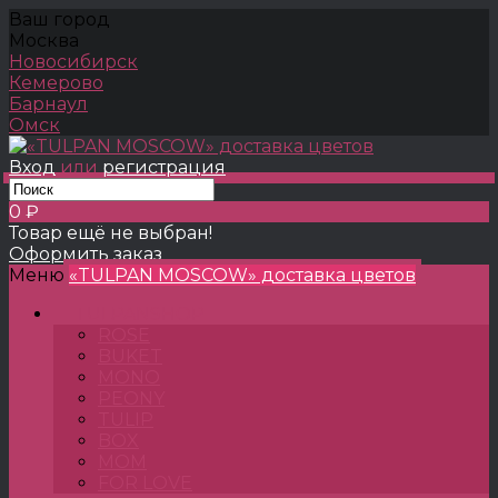
Ваш город
Москва
Новосибирск
Кемерово
Барнаул
Омск
Вход
или
регистрация
0 ₽
Товар ещё не выбран!
Оформить заказ
Меню
«TULPAN MOSCOW» доставка цветов
TULPANSHOP
ROSE
BUKET
MONO
PEONY
TULIP
BOX
MOM
FOR LOVE