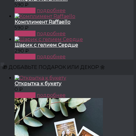
590 ₽
КУПИТЬ
подробнее
Комплимент Raffaello
590 ₽
КУПИТЬ
подробнее
Шарик с гелием Сердце
290 ₽
КУПИТЬ
подробнее
🎁 ДОБАВЬТЕ ПОДАРОК ИЛИ ДЕКОР 🌼
Открытка к букету
0 ₽
КУПИТЬ
подробнее