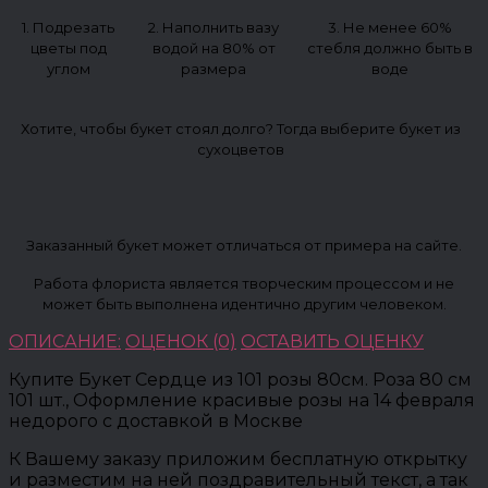
1. Подрезать
2. Наполнить вазу
3. Не менее 60%
цветы под
водой на 80% от
стебля должно быть в
углом
размера
воде
Хотите, чтобы букет стоял долго? Тогда выберите букет из
сухоцветов
Заказанный букет может отличаться от примера на сайте.
Работа флориста является творческим процессом и не
может быть выполнена идентично другим человеком.
ОПИСАНИЕ:
ОЦЕНОК (0)
ОСТАВИТЬ ОЦЕНКУ
Купите Букет Сердце из 101 розы 80см. Роза 80 см
101 шт., Оформление красивые розы на 14 февраля
недорого с доставкой в Москве
К Вашему заказу приложим бесплатную открытку
и разместим на ней поздравительный текст, а так