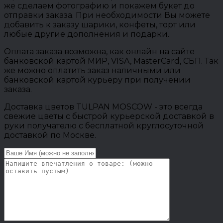
же сделаем фотографию и покажем букет до
отправки заказа. При необходимости Вы можете
добавить к заказу шарики, конфеты, торт или
любые другие дополнения и подарки.
Оплата заказа возможна, как онлайн на сайте
банковской картой МИР, VISA, MasterCard, СБП. Так
же можно оплатить заказ наличными или
банковской картой курьеру при получении
заказа.
Доставка цветов TULPAN MOSCOW - это всегда
свежие цветы с быстрой курьерской доставкой в
руки получателю с бесплатной круглосуточной
доставкой по Москве.