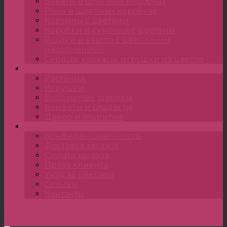
Букеты в шляпных коробках
Розы в шляпных коробках
Корзины с цветами
Коробки и сумочки с цветами
Ящики и кашпо с цветочным
наполнением
Сердца, каркасы, игрушки из цветов
Подарки
Растения
Игрушки
Воздушные шарики
Конфеты и сладости
Декор и открытки
•••
Конфиденциальность
Доставка заказов
Оплата заказов
Права клиента
Уход за цветами
Отзывы
Контакты
Главная
»
Розы
»
Букеты из роз Эквадор 50-60см
»
Букет Сердце из 101 розы 80см.