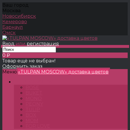
Ваш город
Москва
Новосибирск
Кемерово
Барнаул
Омск
Вход
или
регистрация
0 ₽
Товар ещё не выбран!
Оформить заказ
Меню
«TULPAN MOSCOW» доставка цветов
TULPANSHOP
ROSE
BUKET
MONO
PEONY
TULIP
BOX
MOM
FOR LOVE