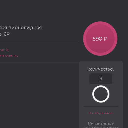
овая пионовидная
р:
6₽
590 ₽
к: 0)
ить оценку
КОЛИЧЕСТВО:
В избранное
Минимальное
количество заказа