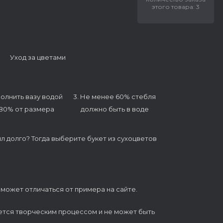
этого товара: 3
Уход за цветами
полнить вазу водой
3. Не менее 60% стебля
 80% от размера
должно быть в воде
ял долго? Тогда выберите букет из сухоцветов
 может отличаться от примера на сайте.
ется творческим процессом и не может быть