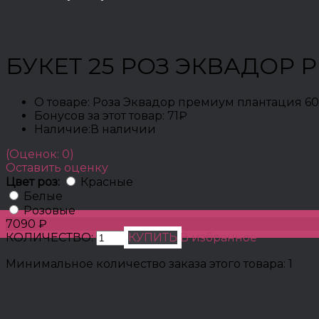
БУКЕТ 25 РОЗ ЭКВАДОР 
О товаре:
Роза Эквадор премиум плантация 60 
Бонусов за этот товар:
71₽
Наличие:
В наличии
(Оценок: 0)
Оставить оценку
Цвет роз:
Красные
Белые
Розовые
7090 ₽
КОЛИЧЕСТВО:
КУПИТЬ
В избранное
Минимальное количество заказа этого товара: 1