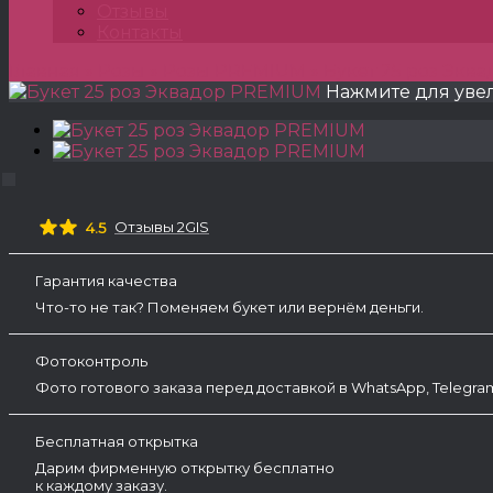
Отзывы
Контакты
Главная
»
Розы
»
Розы PREMIUM
»
Букет 25 роз Экв
Нажмите для уве
Отзывы 2GIS
4.5
Гарантия качества
Что-то не так? Поменяем букет или вернём деньги.
Фотоконтроль
Фото готового заказа перед доставкой в WhatsApp, Telegr
Бесплатная открытка
Дарим фирменную открытку бесплатно
к каждому заказу.