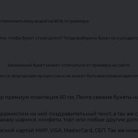
. Наполнить вазу водой на 80% от размера
ите, чтобы букет стоял долго? Тогда выберите букет из сухоцвет
Заказанный букет может отличаться от примера на сайте.
ется творческим процессом и не может быть выполнена иденти
р премиум плантация 60 см, Лента свежие букеты н
разместим на ней поздравительный текст, а так же
заказу шарики, конфеты, торт или любые другие до
овской картой МИР, VISA, MasterCard, СБП. Так же м