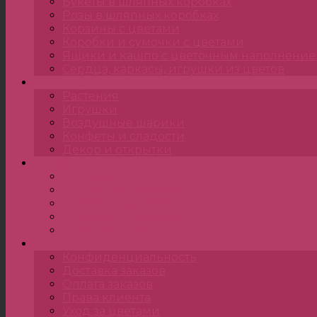
Букеты в шляпных коробках
Розы в шляпных коробках
Корзины с цветами
Коробки и сумочки с цветами
Ящики и кашпо с цветочным наполнени
Сердца, каркасы, игрушки из цветов
Подарки
Растения
Игрушки
Воздушные шарики
Конфеты и сладости
Декор и открытки
Цена
до 2000 ₽
от 2000 ₽ до 5000 ₽
от 5000 ₽ до 10000 ₽
от 10000 ₽ до 15000 ₽
от 15000 ₽ и выше
•••
Конфиденциальность
Доставка заказов
Оплата заказов
Права клиента
Уход за цветами