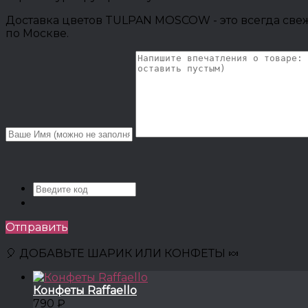
Доставка цветов TULPAN MOSCOW - это всегда свеж
по Москве.
Отправить
🎈 ДОБАВЬТЕ ШАРИК ИЛИ КОНФЕТЫ 🍬
Конфеты Raffaello
790 ₽