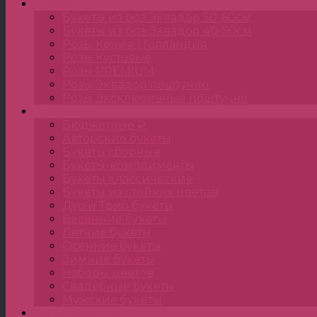
Розы
Букеты из роз Эквадор 50-60см
Букеты из роз Эквадор 40-50см
Розы Кения | Голландия
Розы Кустовые
Розы PREMIUM
Розы Эквадор поштучно
Розы Эксклюзивные поштучно
Букеты
Бюджетные ₽
Авторские букеты
Букеты сборные
Букеты-комплименты
Букеты классические
Букеты из стойких цветов
Дуо и Трио букеты
Весенние букеты
Летние букеты
Осенние букеты
Зимние букеты
Наборы цветов
Свадебные букеты
Мужские букеты
Монобукеты