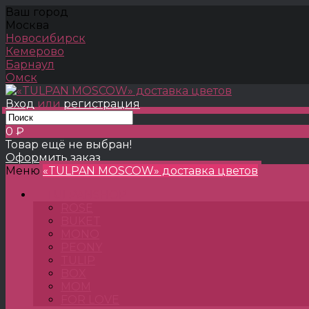
Ваш город
Москва
Новосибирск
Кемерово
Барнаул
Омск
Вход
или
регистрация
0 ₽
Товар ещё не выбран!
Оформить заказ
Меню
«TULPAN MOSCOW» доставка цветов
TULPANSHOP
ROSE
BUKET
MONO
PEONY
TULIP
BOX
MOM
FOR LOVE