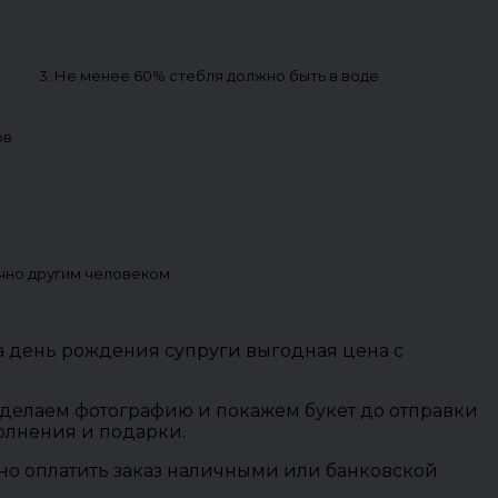
3. Не менее 60% стебля должно быть в воде
ов
чно другим человеком.
а день рождения супруги выгодная цена с
 сделаем фотографию и покажем букет до отправки
полнения и подарки.
ожно оплатить заказ наличными или банковской