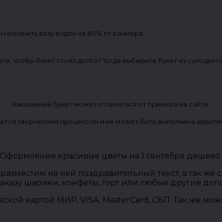
. Наполнить вазу водой на 80% от размера
ите, чтобы букет стоял долго? Тогда выберите букет из сухоцвет
Заказанный букет может отличаться от примера на сайте.
ется творческим процессом и не может быть выполнена иденти
, Оформление красивые цветы на 1 сентября дешево 
разместим на ней поздравительный текст, а так же
заказу шарики, конфеты, торт или любые другие до
овской картой МИР, VISA, MasterCard, СБП. Так же м