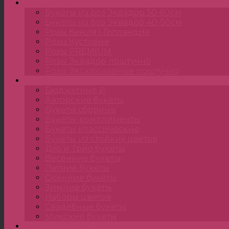
Розы
Букеты из роз Эквадор 50-60см
Букеты из роз Эквадор 40-50см
Розы Кения | Голландия
Розы Кустовые
Розы PREMIUM
Розы Эквадор поштучно
Розы Эксклюзивные поштучно
Букеты
Бюджетные ₽
Авторские букеты
Букеты сборные
Букеты-комплименты
Букеты классические
Букеты из стойких цветов
Дуо и Трио букеты
Весенние букеты
Летние букеты
Осенние букеты
Зимние букеты
Наборы цветов
Свадебные букеты
Мужские букеты
Монобукеты