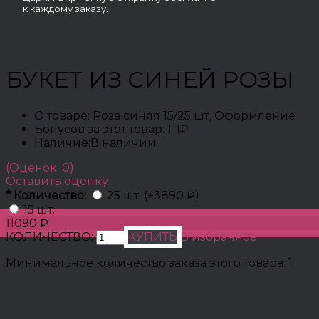
к каждому заказу.
БУКЕТ ИЗ СИНЕЙ РОЗЫ
О товаре:
Роза синяя 15/25 шт, Оформление
Бонусов за этот товар:
111₽
Наличие:
В наличии
(Оценок: 0)
Оставить оценку
*
Количество:
25 шт. (+3890 ₽)
15 шт.
11090 ₽
КОЛИЧЕСТВО:
КУПИТЬ
В избранное
Минимальное количество заказа этого товара: 1