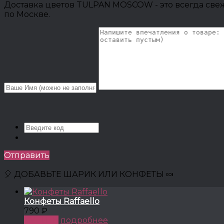
Доставка цветов TULPAN MOSCOW - это всегда свеж
по Москве.
Отправить
🎈 ДОБАВЬТЕ ШАРИК ИЛИ КОНФЕТЫ 🍬
Конфеты Raffaello
790 ₽
КУПИТЬ
подробнее