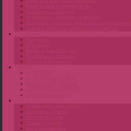
Букеты в шляпных коробках
Розы в шляпных коробках
Корзины с цветами
Коробки и сумочки с цветами
Ящики и кашпо с цветочным наполнени
Сердца, каркасы, игрушки из цветов
Подарки
Растения
Игрушки
Воздушные шарики
Конфеты и сладости
Декор и открытки
Цена
до 2000 ₽
от 2000 ₽ до 5000 ₽
от 5000 ₽ до 10000 ₽
от 10000 ₽ до 15000 ₽
от 15000 ₽ и выше
•••
Конфиденциальность
Доставка заказов
Оплата заказов
Права клиента
Уход за цветами