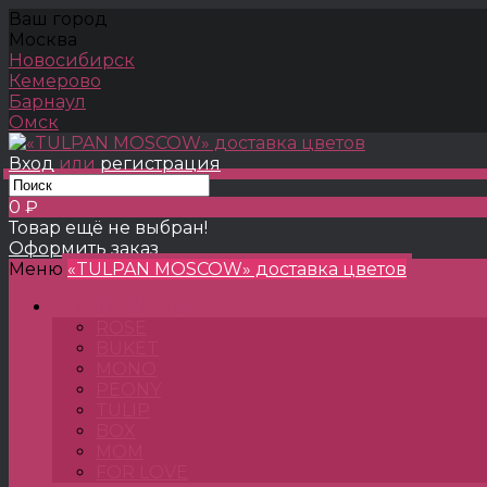
Ваш город
Москва
Новосибирск
Кемерово
Барнаул
Омск
Вход
или
регистрация
0 ₽
Товар ещё не выбран!
Оформить заказ
Меню
«TULPAN MOSCOW» доставка цветов
TULPANSHOP
ROSE
BUKET
MONO
PEONY
TULIP
BOX
MOM
FOR LOVE