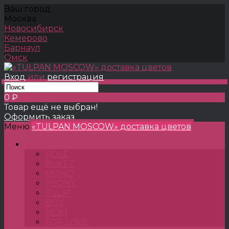
Ваш город
Москва
Новосибирск
Кемерово
Барнаул
Омск
Вход
или
регистрация
0 ₽
Товар ещё не выбран!
Оформить заказ
Меню
«TULPAN MOSCOW» доставка цветов
TULPANSHOP
ROSE
BUKET
MONO
PEONY
TULIP
BOX
MOM
FOR LOVE