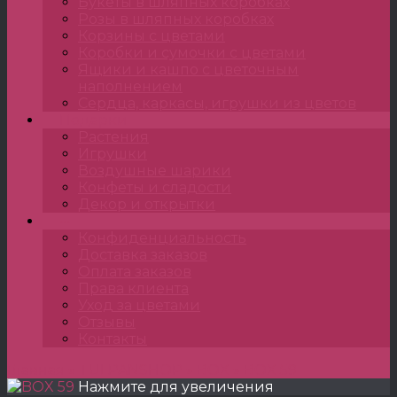
Букеты в шляпных коробках
Розы в шляпных коробках
Корзины с цветами
Коробки и сумочки с цветами
Ящики и кашпо с цветочным
наполнением
Сердца, каркасы, игрушки из цветов
Подарки
Растения
Игрушки
Воздушные шарики
Конфеты и сладости
Декор и открытки
•••
Конфиденциальность
Доставка заказов
Оплата заказов
Права клиента
Уход за цветами
Отзывы
Контакты
Главная
»
TULPANSHOP
»
BOX
»
BOX 59
Нажмите для увеличения