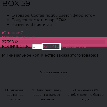
BOX 59
О товаре:
Состав подбирается флористом
Бонусов за этот товар:
274₽
Наличие:
В наличии
(Оценок: 0)
Оставить оценку
27390 ₽
КОЛИЧЕСТВО:
КУПИТЬ
В избранное
Минимальное количество заказа этого товара: 1
Уход за цветами
1. Подрезать
2. Наполнить вазу
3. Не менее 60%
цветы под
водой на 80% от
стебля должно быть в
углом
размера
воде