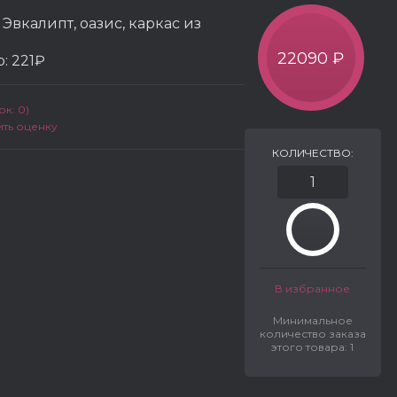
, Эвкалипт, оазис, каркас из
22090 ₽
р:
221₽
к: 0)
ить оценку
КОЛИЧЕСТВО:
В избранное
Минимальное
количество заказа
этого товара: 1