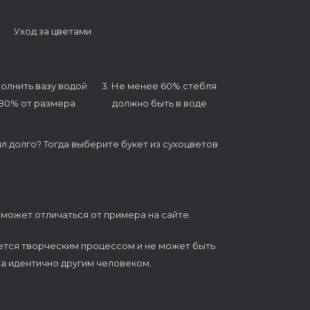
Уход за цветами
полнить вазу водой
3. Не менее 60% стебля
 80% от размера
должно быть в воде
ял долго? Тогда выберите букет из сухоцветов
 может отличаться от примера на сайте.
ется творческим процессом и не может быть
а идентично другим человеком.