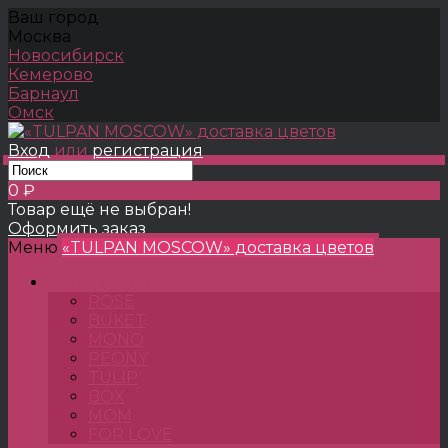
Ваш город
Москва
Новосибирск
Кемерово
Барнаул
Омск
Вход
или
регистрация
0 ₽
Товар ещё не выбран!
Оформить заказ
Меню
«TULPAN MOSCOW» доставка цветов
TULPANSHOP
ROSE
BUKET
MONO
PEONY
TULIP
BOX
MOM
FOR LOVE