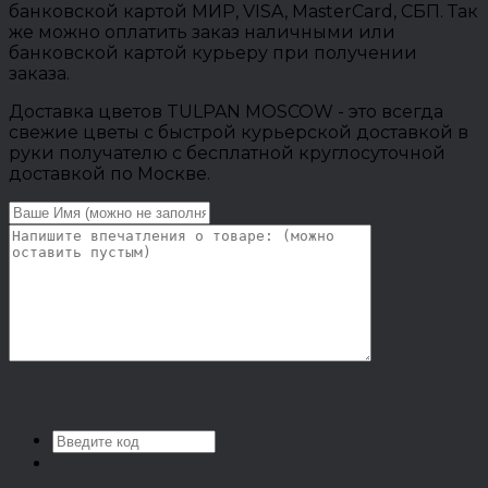
банковской картой МИР, VISA, MasterCard, СБП. Так
же можно оплатить заказ наличными или
банковской картой курьеру при получении
заказа.
Доставка цветов TULPAN MOSCOW - это всегда
свежие цветы с быстрой курьерской доставкой в
руки получателю с бесплатной круглосуточной
доставкой по Москве.