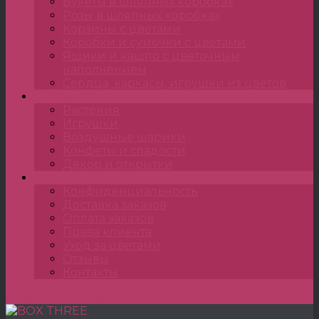
Букеты в шляпных коробках
Розы в шляпных коробках
Корзины с цветами
Коробки и сумочки с цветами
Ящики и кашпо с цветочным
наполнением
Сердца, каркасы, игрушки из цветов
Подарки
Растения
Игрушки
Воздушные шарики
Конфеты и сладости
Декор и открытки
•••
Конфиденциальность
Доставка заказов
Оплата заказов
Права клиента
Уход за цветами
Отзывы
Контакты
Главная
»
TULPANSHOP
»
BOX
»
BOX THREE