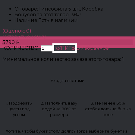
О товаре:
Гипсофила 5 шт., Коробка
Бонусов за этот товар:
38₽
Наличие:
Есть в наличии
(Оценок: 0)
Оставить оценку
3790 ₽
КОЛИЧЕСТВО:
КУПИТЬ
В избранное
Минимальное количество заказа этого товара: 1
Уход за цветами
1. Подрезать
2. Наполнить вазу
3. Не менее 60%
цветы под
водой на 80% от
стебля должно быть в
углом
размера
воде
Хотите, чтобы букет стоял долго? Тогда выберите букет из