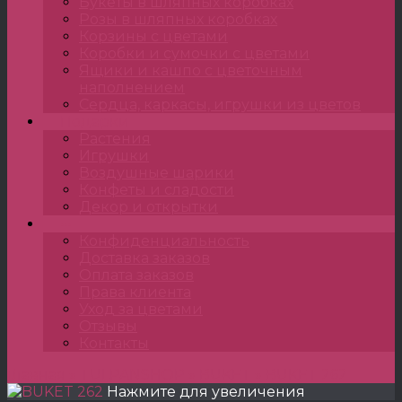
Букеты в шляпных коробках
Розы в шляпных коробках
Корзины с цветами
Коробки и сумочки с цветами
Ящики и кашпо с цветочным
наполнением
Сердца, каркасы, игрушки из цветов
Подарки
Растения
Игрушки
Воздушные шарики
Конфеты и сладости
Декор и открытки
•••
Конфиденциальность
Доставка заказов
Оплата заказов
Права клиента
Уход за цветами
Отзывы
Контакты
Главная
»
TULPANSHOP
»
BUKET
»
BUKET 262
Нажмите для увеличения