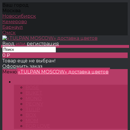
Ваш город
Москва
Новосибирск
Кемерово
Барнаул
Омск
Вход
или
регистрация
0 ₽
Товар ещё не выбран!
Оформить заказ
Меню
«TULPAN MOSCOW» доставка цветов
TULPANSHOP
ROSE
BUKET
MONO
PEONY
TULIP
BOX
MOM
FOR LOVE