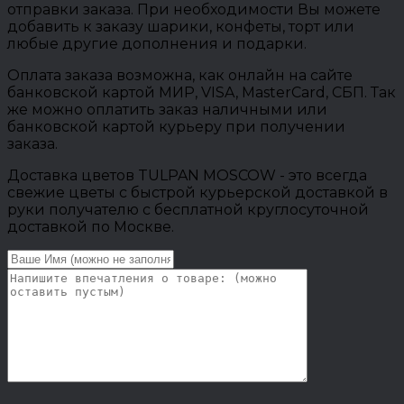
отправки заказа. При необходимости Вы можете
добавить к заказу шарики, конфеты, торт или
любые другие дополнения и подарки.
Оплата заказа возможна, как онлайн на сайте
банковской картой МИР, VISA, MasterCard, СБП. Так
же можно оплатить заказ наличными или
банковской картой курьеру при получении
заказа.
Доставка цветов TULPAN MOSCOW - это всегда
свежие цветы с быстрой курьерской доставкой в
руки получателю с бесплатной круглосуточной
доставкой по Москве.