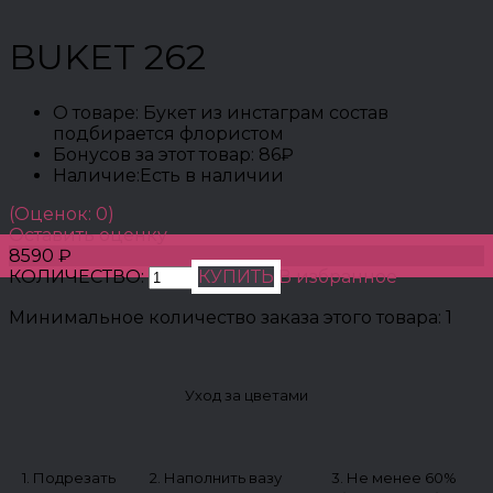
BUKET 262
О товаре:
Букет из инстаграм состав
подбирается флористом
Бонусов за этот товар:
86₽
Наличие:
Есть в наличии
(Оценок: 0)
Оставить оценку
8590 ₽
КОЛИЧЕСТВО:
КУПИТЬ
В избранное
Минимальное количество заказа этого товара: 1
Уход за цветами
1. Подрезать
2. Наполнить вазу
3. Не менее 60%