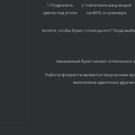
1. Подрезать
2. Наполнить вазу водой
цветы под углом
на 80% от размера
Хотите, чтобы букет стоял долго? Тогда выб
Заказанный букет может отличаться о
Работа флориста является творческим пр
выполнена идентично другим