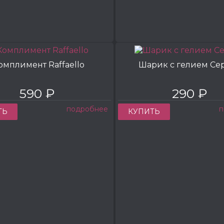
омплимент Raffaello
Шарик с гелием Се
590 ₽
290 ₽
подробнее
п
ТЬ
КУПИТЬ