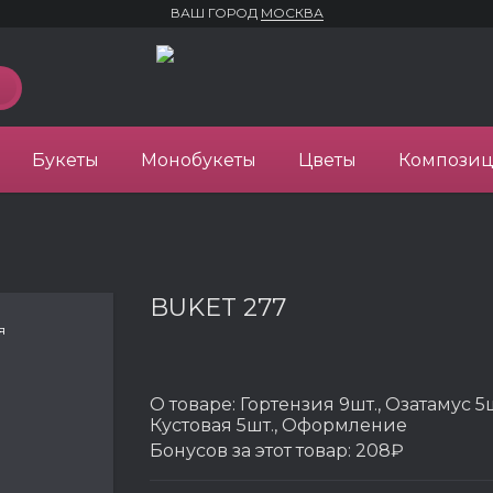
ВАШ ГОРОД
МОСКВА
Букеты
Монобукеты
Цветы
Компози
BUKET 277
я
О товаре:
Гортензия 9шт., Озатамус 5ш
Кустовая 5шт., Оформление
Бонусов за этот товар:
208₽