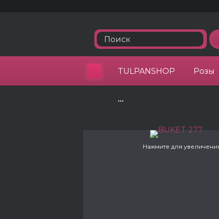
TULPANSHOP
Розы
•••
Нажмите для увеличени