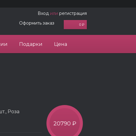
Вход
или
регистрация
Оформить заказ
0 ₽
ции
Подарки
Цена
т., Роза
20790 ₽