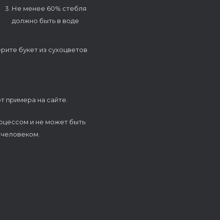
3. Не менее 60% стебля
должно быть в воде
ерите букет из сухоцветов
т примера на сайте.
оцессом и не может быть
 человеком.