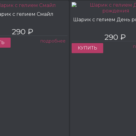
рик с гелием Смайл
Шарик с гелием День 
290 ₽
290 ₽
подробнее
ТЬ
п
КУПИТЬ