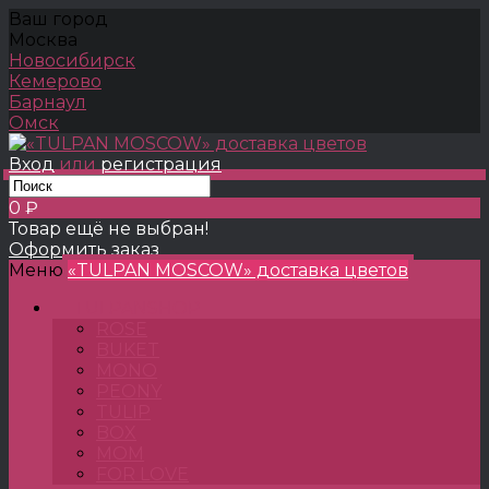
Ваш город
Москва
Новосибирск
Кемерово
Барнаул
Омск
Вход
или
регистрация
0 ₽
Товар ещё не выбран!
Оформить заказ
Меню
«TULPAN MOSCOW» доставка цветов
TULPANSHOP
ROSE
BUKET
MONO
PEONY
TULIP
BOX
MOM
FOR LOVE