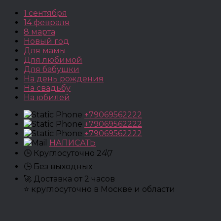
1 сентября
14 февраля
8 марта
Новый год
Для мамы
Для любимой
Для бабушки
На день рождения
На свадьбу
На юбилей
+79069562222
+79069562222
+79069562222
НАПИСАТЬ
🕒 Круглосуточно 24\7
🕒 Без выходных
🚀 Доставка от 2 часов
⭐ круглосуточно в Москве и области