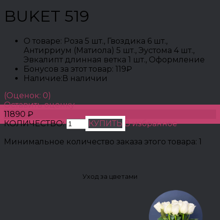
BUKET 519
О товаре:
Роза 5 шт., Гвоздика 6 шт.,
Антирриум (Матиола) 5 шт., Эустома 4 шт.,
Эвкалипт длинная ветка 1 шт., Оформление
Бонусов за этот товар:
119₽
Наличие:
В наличии
(Оценок: 0)
Оставить оценку
11890 ₽
КОЛИЧЕСТВО:
КУПИТЬ
В избранное
Минимальное количество заказа этого товара: 1
Уход за цветами