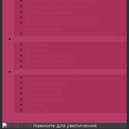
Букеты в шляпных коробках
Розы в шляпных коробках
Корзины с цветами
Коробки и сумочки с цветами
Ящики и кашпо с цветочным
наполнением
Сердца, каркасы, игрушки из цветов
Подарки
Растения
Игрушки
Воздушные шарики
Конфеты и сладости
Декор и открытки
•••
Конфиденциальность
Доставка заказов
Оплата заказов
Права клиента
Уход за цветами
Отзывы
Контакты
Главная
»
TULPANSHOP
»
BUKET
»
BUKET 519
Нажмите для увеличения