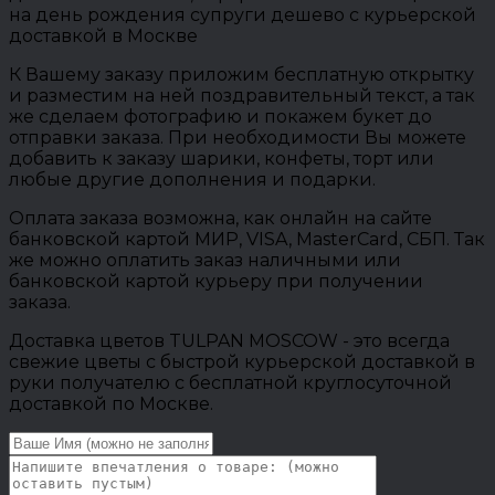
на день рождения супруги дешево с курьерской
доставкой в Москве
К Вашему заказу приложим бесплатную открытку
и разместим на ней поздравительный текст, а так
же сделаем фотографию и покажем букет до
отправки заказа. При необходимости Вы можете
добавить к заказу шарики, конфеты, торт или
любые другие дополнения и подарки.
Оплата заказа возможна, как онлайн на сайте
банковской картой МИР, VISA, MasterCard, СБП. Так
же можно оплатить заказ наличными или
банковской картой курьеру при получении
заказа.
Доставка цветов TULPAN MOSCOW - это всегда
свежие цветы с быстрой курьерской доставкой в
руки получателю с бесплатной круглосуточной
доставкой по Москве.