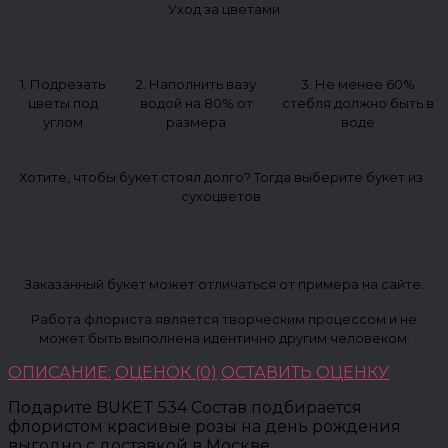
Уход за цветами
1. Подрезать
2. Наполнить вазу
3. Не менее 60%
цветы под
водой на 80% от
стебля должно быть в
углом
размера
воде
Хотите, чтобы букет стоял долго? Тогда выберите букет из
сухоцветов
Заказанный букет может отличаться от примера на сайте.
Работа флориста является творческим процессом и не
может быть выполнена идентично другим человеком.
ОПИСАНИЕ:
ОЦЕНОК (0)
ОСТАВИТЬ ОЦЕНКУ
Подарите BUKET 534 Состав подбирается
флористом красивые розы на день рождения
выгодно с доставкой в Москве