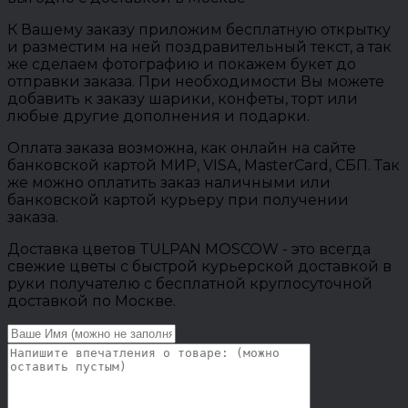
К Вашему заказу приложим бесплатную открытку
и разместим на ней поздравительный текст, а так
же сделаем фотографию и покажем букет до
отправки заказа. При необходимости Вы можете
добавить к заказу шарики, конфеты, торт или
любые другие дополнения и подарки.
Оплата заказа возможна, как онлайн на сайте
банковской картой МИР, VISA, MasterCard, СБП. Так
же можно оплатить заказ наличными или
банковской картой курьеру при получении
заказа.
Доставка цветов TULPAN MOSCOW - это всегда
свежие цветы с быстрой курьерской доставкой в
руки получателю с бесплатной круглосуточной
доставкой по Москве.