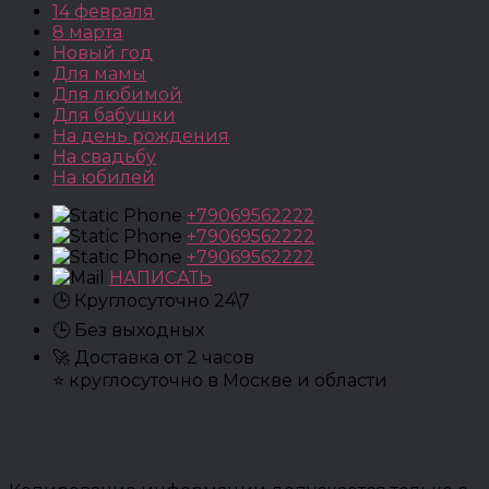
14 февраля
8 марта
Новый год
Для мамы
Для любимой
Для бабушки
На день рождения
На свадьбу
На юбилей
+79069562222
+79069562222
+79069562222
НАПИСАТЬ
🕒 Круглосуточно 24\7
🕒 Без выходных
🚀 Доставка от 2 часов
⭐ круглосуточно в Москве и области