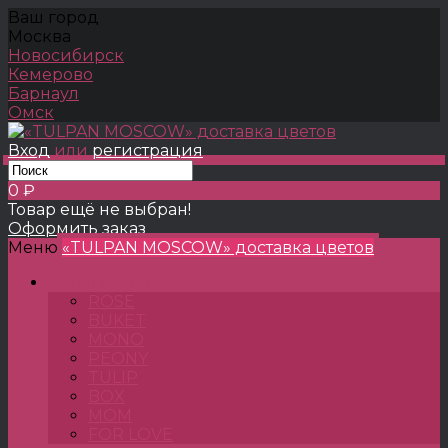
Ваш город
Москва
Новосибирск
Кемерово
Барнаул
Омск
Вход
или
регистрация
0 ₽
Товар ещё не выбран!
Оформить заказ
Меню
«TULPAN MOSCOW» доставка цветов
TULPANSHOP
ROSE
BUKET
MONO
PEONY
TULIP
BOX
MOM
FOR LOVE