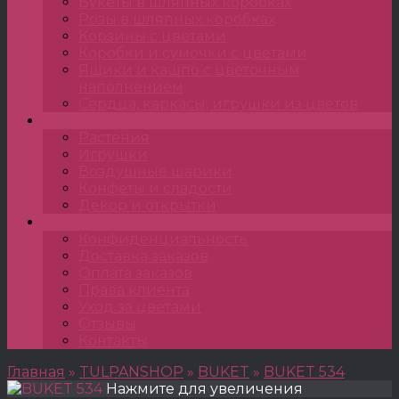
Букеты в шляпных коробках
Розы в шляпных коробках
Корзины с цветами
Коробки и сумочки с цветами
Ящики и кашпо с цветочным
наполнением
Сердца, каркасы, игрушки из цветов
Подарки
Растения
Игрушки
Воздушные шарики
Конфеты и сладости
Декор и открытки
•••
Конфиденциальность
Доставка заказов
Оплата заказов
Права клиента
Уход за цветами
Отзывы
Контакты
Главная
»
TULPANSHOP
»
BUKET
»
BUKET 534
Нажмите для увеличения