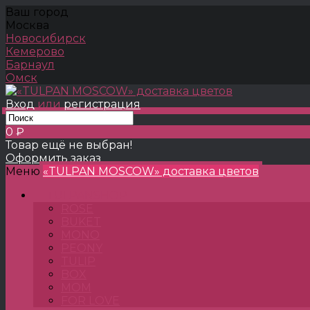
Ваш город
Москва
Новосибирск
Кемерово
Барнаул
Омск
Вход
или
регистрация
0 ₽
Товар ещё не выбран!
Оформить заказ
Меню
«TULPAN MOSCOW» доставка цветов
TULPANSHOP
ROSE
BUKET
MONO
PEONY
TULIP
BOX
MOM
FOR LOVE