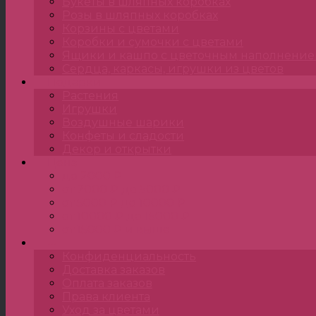
Букеты в шляпных коробках
Розы в шляпных коробках
Корзины с цветами
Коробки и сумочки с цветами
Ящики и кашпо с цветочным наполнени
Сердца, каркасы, игрушки из цветов
Подарки
Растения
Игрушки
Воздушные шарики
Конфеты и сладости
Декор и открытки
Цена
до 2000 ₽
от 2000 ₽ до 5000 ₽
от 5000 ₽ до 10000 ₽
от 10000 ₽ до 15000 ₽
от 15000 ₽ и выше
•••
Конфиденциальность
Доставка заказов
Оплата заказов
Права клиента
Уход за цветами