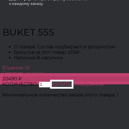
к каждому заказу.
BUKET 555
О товаре:
Состав подбирается флористом
Бонусов за этот товар:
205₽
Наличие:
В наличии
(Оценок: 0)
Оставить оценку
20490 ₽
КОЛИЧЕСТВО:
КУПИТЬ
В избранное
Минимальное количество заказа этого товара: 1