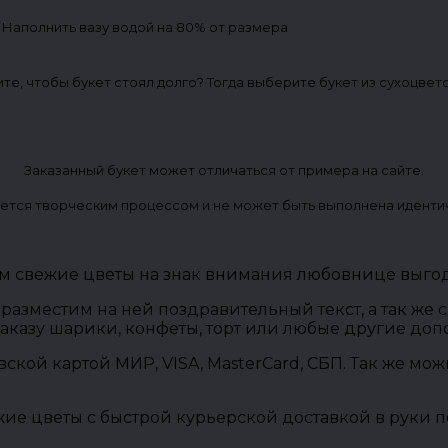
. Наполнить вазу водой на 80% от размера
ите, чтобы букет стоял долго? Тогда выберите букет из сухоцвет
Заказанный букет может отличаться от примера на сайте.
ется творческим процессом и не может быть выполнена иденти
м свежие цветы на знак внимания любовнице выгодн
разместим на ней поздравительный текст, а так же
заказу шарики, конфеты, торт или любые другие до
овской картой МИР, VISA, MasterCard, СБП. Так же м
ие цветы с быстрой курьерской доставкой в руки п