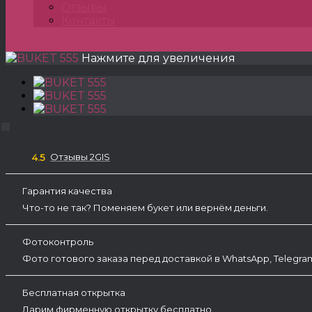
Отзывы
Контакты
Главная
»
TULPANSHOP
»
BUKET
»
BUKET 555
Нажмите для увеличения
Отзывы 2GIS
4.5
Гарантия качества
Что-то не так? Поменяем букет или вернём деньги.
Фотоконтроль
Фото готового заказа перед доставкой в WhatsApp, Telegr
Бесплатная открытка
Дарим фирменную открытку бесплатно