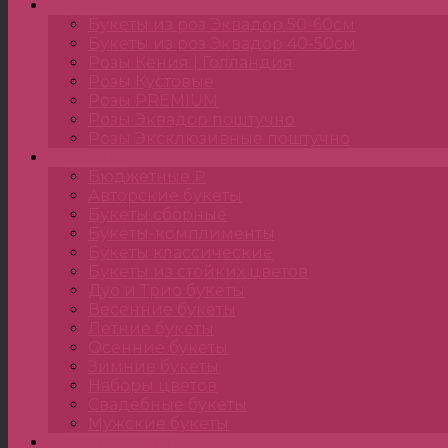
Розы
Букеты из роз Эквадор 50-60см
Букеты из роз Эквадор 40-50см
Розы Кения | Голландия
Розы Кустовые
Розы PREMIUM
Розы Эквадор поштучно
Розы Эксклюзивные поштучно
Букеты
Бюджетные ₽
Авторские букеты
Букеты сборные
Букеты-комплименты
Букеты классические
Букеты из стойких цветов
Дуо и Трио букеты
Весенние букеты
Летние букеты
Осенние букеты
Зимние букеты
Наборы цветов
Свадебные букеты
Мужские букеты
Монобукеты