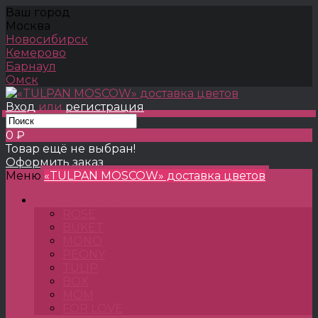
Ваш город
Москва
Новосибирск
Кемерово
Барнаул
Омск
Вход
или
регистрация
0 ₽
Товар ещё не выбран!
Оформить заказ
Меню
«TULPAN MOSCOW» доставка цветов
TULPANSHOP
ROSE
BUKET
MONO
PEONY
TULIP
BOX
MOM
FOR LOVE