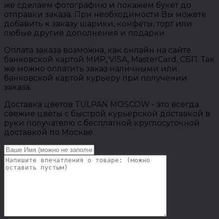
же сделаем фотографию и покажем букет до
отправки заказа. При необходимости Вы можете
добавить к заказу шарики, конфеты, торт или
любые другие дополнения и подарки.
Оплата заказа возможна, как онлайн на сайте
банковской картой МИР, VISA, MasterCard, СБП. Так
же можно оплатить заказ наличными или
банковской картой курьеру при получении
заказа.
Доставка цветов TULPAN MOSCOW - это всегда
свежие цветы с быстрой курьерской доставкой в
руки получателю с бесплатной круглосуточной
доставкой по Москве.