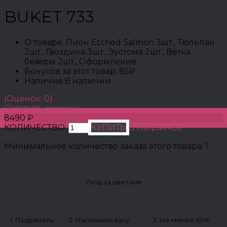
BUKET 733
О товаре:
Пион Etched Salmon 3шт., Тюльпан
2шт., Гвоздика 3шт., Эустома 2шт., Ветка
безеры 2шт., Оформление
Бонусов за этот товар:
85₽
Наличие:
В наличии
(Оценок: 0)
Оставить оценку
8490 ₽
КОЛИЧЕСТВО:
КУПИТЬ
В избранное
Минимальное количество заказа этого товара: 1
Уход за цветами
1. Подрезать
2. Наполнить вазу
3. Не менее 60%