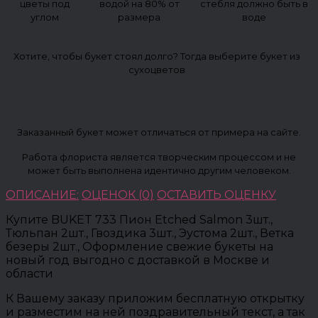
цветы под
водой на 80% от
стебля должно быть в
углом
размера
воде
Хотите, чтобы букет стоял долго? Тогда выберите букет из
сухоцветов
Заказанный букет может отличаться от примера на сайте.
Работа флориста является творческим процессом и не
может быть выполнена идентично другим человеком.
ОПИСАНИЕ:
ОЦЕНОК (0)
ОСТАВИТЬ ОЦЕНКУ
Купите BUKET 733 Пион Etched Salmon 3шт.,
Тюльпан 2шт., Гвоздика 3шт., Эустома 2шт., Ветка
безеры 2шт., Оформление свежие букеты на
новый год выгодно с доставкой в Москве и
области
К Вашему заказу приложим бесплатную открытку
и разместим на ней поздравительный текст, а так