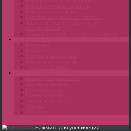
Букеты в шляпных коробках
Розы в шляпных коробках
Корзины с цветами
Коробки и сумочки с цветами
Ящики и кашпо с цветочным
наполнением
Сердца, каркасы, игрушки из цветов
Подарки
Растения
Игрушки
Воздушные шарики
Конфеты и сладости
Декор и открытки
•••
Конфиденциальность
Доставка заказов
Оплата заказов
Права клиента
Уход за цветами
Отзывы
Контакты
Главная
»
TULPANSHOP
»
BUKET
»
BUKET 733
Нажмите для увеличения