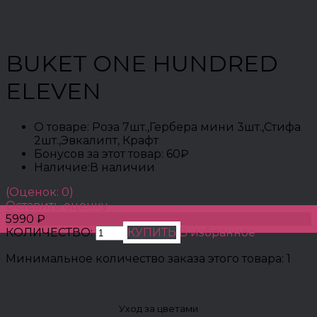
BUKET ONE HUNDRED
ELEVEN
О товаре:
Роза 7шт.,Гербера мини 3шт.,Стифа
2шт.,Эвкалипт, Крафт
Бонусов за этот товар:
60₽
Наличие:
В наличии
(Оценок: 0)
Оставить оценку
5990 ₽
КОЛИЧЕСТВО:
КУПИТЬ
В избранное
Минимальное количество заказа этого товара: 1
Уход за цветами