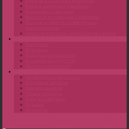
Букеты в шляпных коробках
Розы в шляпных коробках
Корзины с цветами
Коробки и сумочки с цветами
Ящики и кашпо с цветочным
наполнением
Сердца, каркасы, игрушки из цветов
Подарки
Растения
Игрушки
Воздушные шарики
Конфеты и сладости
Декор и открытки
•••
Конфиденциальность
Доставка заказов
Оплата заказов
Права клиента
Уход за цветами
Отзывы
Контакты
Главная
»
TULPANSHOP
»
BUKET
»
BUKET ONE
HUNDRED ELEVEN