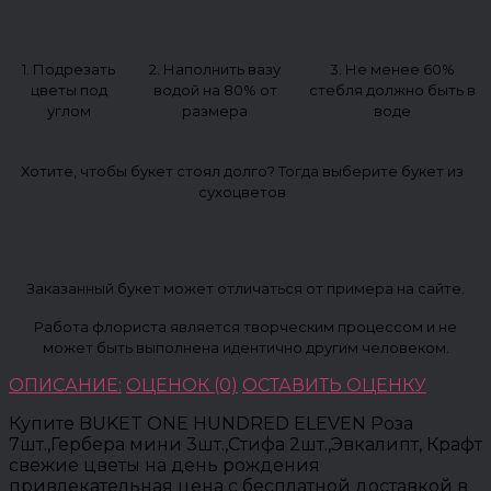
1. Подрезать
2. Наполнить вазу
3. Не менее 60%
цветы под
водой на 80% от
стебля должно быть в
углом
размера
воде
Хотите, чтобы букет стоял долго? Тогда выберите букет из
сухоцветов
Заказанный букет может отличаться от примера на сайте.
Работа флориста является творческим процессом и не
может быть выполнена идентично другим человеком.
ОПИСАНИЕ:
ОЦЕНОК (0)
ОСТАВИТЬ ОЦЕНКУ
Купите BUKET ONE HUNDRED ELEVEN Роза
7шт.,Гербера мини 3шт.,Стифа 2шт.,Эвкалипт, Крафт
свежие цветы на день рождения
привлекательная цена с бесплатной доставкой в