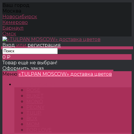
Ваш город
Москва
Новосибирск
Кемерово
Барнаул
Омск
Вход
или
регистрация
0 ₽
Товар ещё не выбран!
Оформить заказ
Меню
«TULPAN MOSCOW» доставка цветов
TULPANSHOP
ROSE
BUKET
MONO
PEONY
TULIP
BOX
MOM
FOR LOVE