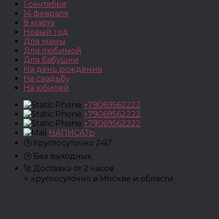
1 сентября
14 февраля
8 марта
Новый год
Для мамы
Для любимой
Для бабушки
На день рождения
На свадьбу
На юбилей
+79069562222
+79069562222
+79069562222
НАПИСАТЬ
🕒 Круглосуточно 24\7
🕒 Без выходных
🚀 Доставка от 2 часов
⭐ круглосуточно в Москве и области