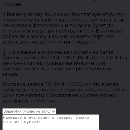
Москве
К Вашему заказу приложим бесплатную открытку
и разместим на ней поздравительный текст, а так
же сделаем фотографию и покажем букет до
отправки заказа. При необходимости Вы можете
добавить к заказу шарики, конфеты, торт или
любые другие дополнения и подарки.
Оплата заказа возможна, как онлайн на сайте
банковской картой МИР, VISA, MasterCard, СБП. Так
же можно оплатить заказ наличными или
банковской картой курьеру при получении
заказа.
Доставка цветов TULPAN MOSCOW - это всегда
свежие цветы с быстрой курьерской доставкой в
руки получателю с бесплатной круглосуточной
доставкой по Москве.