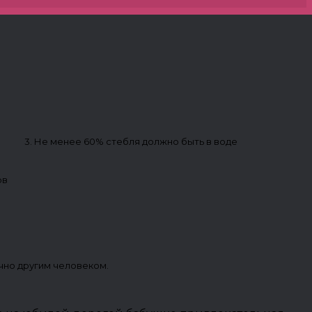
3. Не менее 60% стебля должно быть в воде
ов
чно другим человеком.