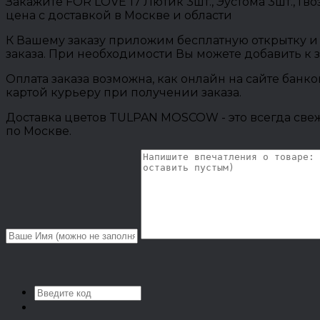
Закажите FOR LOVE 17 Лютик 3шт., Эустома 3шт., 
цена с доставкой в Москве и области
К Вашему заказу приложим бесплатную открытку и 
заказа. При необходимости Вы можете добавить к 
Оплата заказа возможна, как онлайн на сайте банк
картой курьеру при получении заказа.
Доставка цветов TULPAN MOSCOW - это всегда свеж
по Москве.