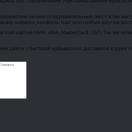
Гвоздика 3шт., Оформление, Наклейка свежие букеты
разместим на ней поздравительный текст, а так же
заказу шарики, конфеты, торт или любые другие до
овской картой МИР, VISA, MasterCard, СБП. Так же м
ие цветы с быстрой курьерской доставкой в руки п