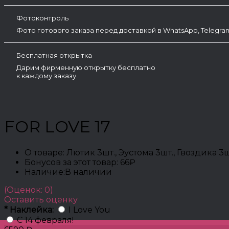
Фотоконтроль
Фото готового заказа перед доставкой в WhatsApp, Telegr
Бесплатная открытка
Дарим фирменную открытку бесплатно
к каждому заказу.
FOR LOVE 17
О товаре:
Лютик 3шт., Эустома 3шт., Гвоздика 
Бонусов за этот товар:
66₽
Наличие:
В наличии
(Оценок: 0)
Оставить оценку
*
Наклейка:
I Love You
С 14 февраля!