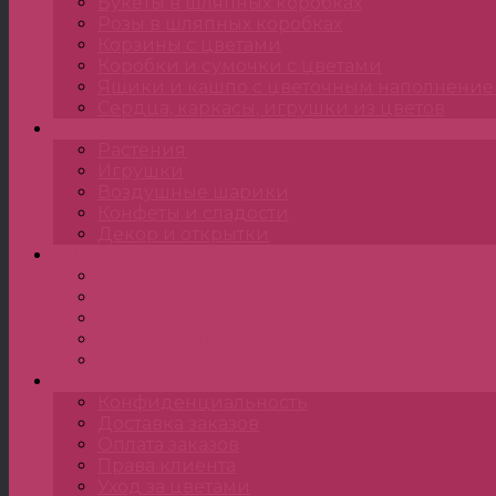
Букеты в шляпных коробках
Розы в шляпных коробках
Корзины с цветами
Коробки и сумочки с цветами
Ящики и кашпо с цветочным наполнени
Сердца, каркасы, игрушки из цветов
Подарки
Растения
Игрушки
Воздушные шарики
Конфеты и сладости
Декор и открытки
Цена
до 2000 ₽
от 2000 ₽ до 5000 ₽
от 5000 ₽ до 10000 ₽
от 10000 ₽ до 15000 ₽
от 15000 ₽ и выше
•••
Конфиденциальность
Доставка заказов
Оплата заказов
Права клиента
Уход за цветами