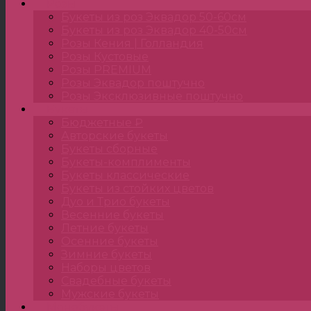
Розы
Букеты из роз Эквадор 50-60см
Букеты из роз Эквадор 40-50см
Розы Кения | Голландия
Розы Кустовые
Розы PREMIUM
Розы Эквадор поштучно
Розы Эксклюзивные поштучно
Букеты
Бюджетные ₽
Авторские букеты
Букеты сборные
Букеты-комплименты
Букеты классические
Букеты из стойких цветов
Дуо и Трио букеты
Весенние букеты
Летние букеты
Осенние букеты
Зимние букеты
Наборы цветов
Свадебные букеты
Мужские букеты
Монобукеты