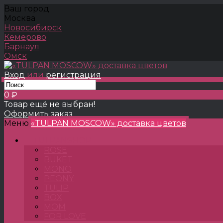
Ваш город
Москва
Новосибирск
Кемерово
Барнаул
Омск
Вход
или
регистрация
0 ₽
Товар ещё не выбран!
Оформить заказ
Меню
«TULPAN MOSCOW» доставка цветов
TULPANSHOP
ROSE
BUKET
MONO
PEONY
TULIP
BOX
MOM
FOR LOVE