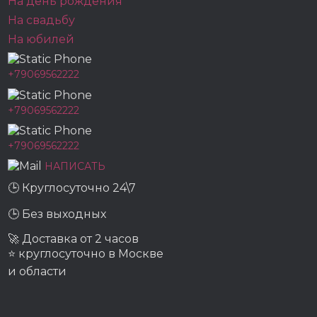
На день рождения
На свадьбу
На юбилей
+79069562222
+79069562222
+79069562222
НАПИСАТЬ
🕒 Круглосуточно 24\7
🕒 Без выходных
🚀 Доставка от 2 часов
⭐ круглосуточно в Москве
и области