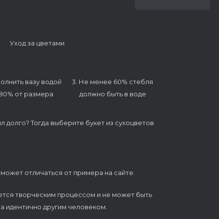
Уход за цветами
полнить вазу водой
3. Не менее 60% стебля
 80% от размера
должно быть в воде
ял долго? Тогда выберите букет из сухоцветов
 может отличаться от примера на сайте.
ется творческим процессом и не может быть
а идентично другим человеком.