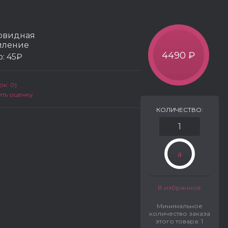
овидная
мление
4490 ₽
р:
45₽
к: 0)
ить оценку
КОЛИЧЕСТВО:
В избранное
Минимальное
количество заказа
этого товара: 1