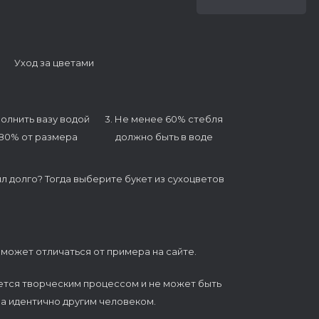
Уход за цветами
полнить вазу водой
3. Не менее 60% стебля
 80% от размера
должно быть в воде
ял долго? Тогда выберите букет из сухоцветов
 может отличаться от примера на сайте.
ется творческим процессом и не может быть
а идентично другим человеком.