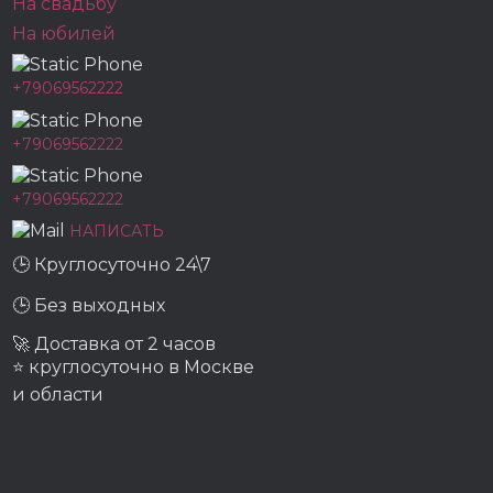
На свадьбу
На юбилей
+79069562222
+79069562222
+79069562222
НАПИСАТЬ
🕒 Круглосуточно 24\7
🕒 Без выходных
🚀 Доставка от 2 часов
⭐ круглосуточно в Москве
и области