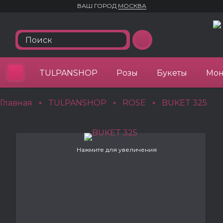
ВАШ ГОРОД
МОСКВА
TULPANSHOP
Розы
Букеты
Мон
Главная
TULPANSHOP
ROSE
BUKET 325
»
»
»
Нажмите для увеличения