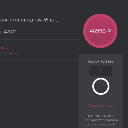
вая пионовидная 35 шт.,
46990 ₽
р:
470₽
к: 0)
ить оценку
КОЛИЧЕСТВО:
В избранное
Минимальное
количество заказа
этого товара: 1