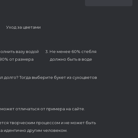
Уход за цветами
полнить вазу водой
3. Не менее 60% стебля
 80% от размера
должно быть в воде
ял долго? Тогда выберите букет из сухоцветов
 может отличаться от примера на сайте.
ется творческим процессом и не может быть
а идентично другим человеком.