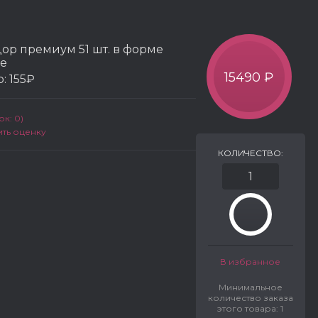
ор премиум 51 шт. в форме
е
15490 ₽
р:
155₽
к: 0)
ить оценку
КОЛИЧЕСТВО:
В избранное
Минимальное
количество заказа
этого товара: 1