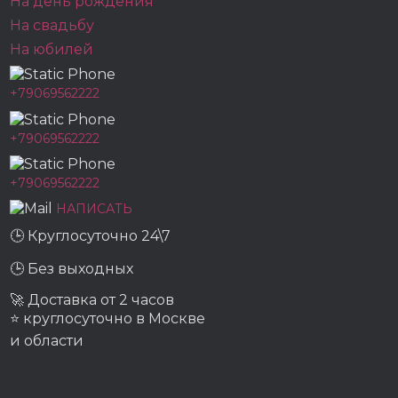
На день рождения
На свадьбу
На юбилей
+79069562222
+79069562222
+79069562222
НАПИСАТЬ
🕒 Круглосуточно 24\7
🕒 Без выходных
🚀 Доставка от 2 часов
⭐ круглосуточно в Москве
и области